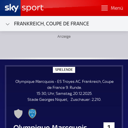
Menü
FRANKREICH, COUPE DE FRANCE
Olympique Marcquois - ES Troyes AC; Frankreich, Coupe de
S
SPIELENDE
P
I
Olympique Marcquois - ES Troyes AC. Frankreich, Coupe
E
L
de France 9. Runde.
E
15:30, Uhr, Samstag, 20.12.2025.
N
D
Z
Stade Georges Niquet
Zuschauer:
2.210.
E
u
s
c
h
Olympique Marcquois
1