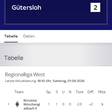
FC Gütersloh
2
Tabelle
Daten
Tabelle
Regionalliga West
18:10 Uhr, Samstag, 01.08.2026
Letzte Aktualisierung:
Team
Team
Sp.
Spiele
S
Siege
U
Unentschieden
N
Niederlagen
Tore
Tore
Diff.
Differenz
Pkte.
Pu
Platz
Borussia
1
Mönchengl
1
1
0
0
2:0
+2
3
adbach II