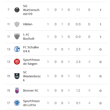
SG
7
Wattensch
1
0
1
0
1:1
0
1
eid 09
Hilden
11
1
0
1
0
0:0
0
1
1. FC
11
1
0
1
0
0:0
0
1
Bocholt
FC Schalke
13
1
0
0
1
2:3
-1
0
04 II
Sportfreun
13
1
0
0
1
2:3
-1
0
de Siegen
SC
15
Wiedenbrüc
1
0
0
1
1:2
-1
0
k
Bonner SC
15
1
0
0
1
1:2
-1
0
Sportfreun
17
1
0
0
1
0:1
-1
0
de Lotte