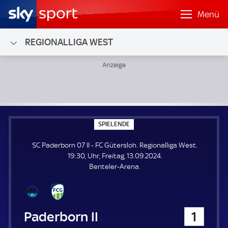
Menü
REGIONALLIGA WEST
SC Paderborn 07 II - FC Gütersloh; Regionalliga West
S
SPIELENDE
P
I
SC Paderborn 07 II - FC Gütersloh. Regionalliga West.
E
L
19:30, Uhr, Freitag, 13.09.2024.
E
Benteler-Arena.
N
D
E
SC Paderborn 07 II
1