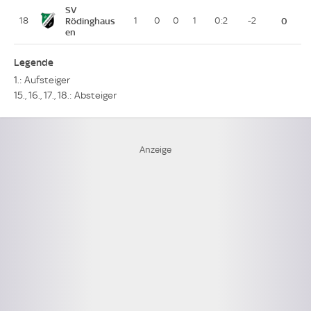
SV
18
Rödinghaus
1
0
0
1
0:2
-2
0
en
Legende
1.: Aufsteiger
15., 16., 17., 18.: Absteiger