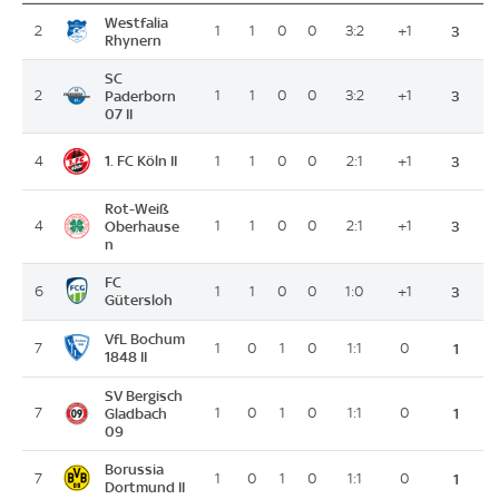
Westfalia
2
1
1
0
0
3:2
+1
3
Rhynern
SC
2
Paderborn
1
1
0
0
3:2
+1
3
07 II
1. FC Köln II
4
1
1
0
0
2:1
+1
3
Rot-Weiß
4
Oberhause
1
1
0
0
2:1
+1
3
n
FC
6
1
1
0
0
1:0
+1
3
Gütersloh
VfL Bochum
7
1
0
1
0
1:1
0
1
1848 II
SV Bergisch
7
Gladbach
1
0
1
0
1:1
0
1
09
Borussia
7
1
0
1
0
1:1
0
1
Dortmund II