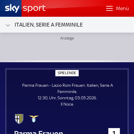
Menü
ITALIEN, SERIE A FEMMINILE
Parma Frauen - Lazio Rom Frauen; Italien, Serie A Femminil
S
SPIELENDE
P
I
Parma Frauen - Lazio Rom Frauen. Italien, Serie A
E
L
Femminile.
E
12:30, Uhr, Sonntag, 03.05.2026.
N
D
Il Noce.
E
Parma Frauen
1