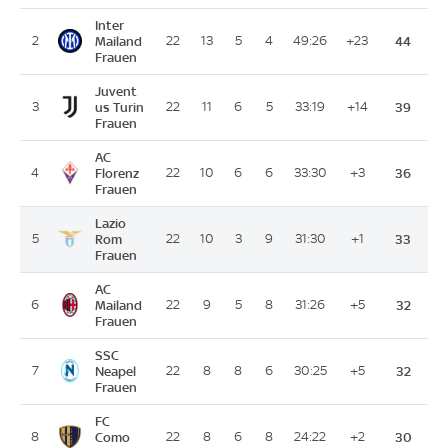
Inter
2
Mailand
22
13
5
4
49:26
+23
44
Frauen
Juvent
3
us Turin
22
11
6
5
33:19
+14
39
Frauen
AC
4
Florenz
22
10
6
6
33:30
+3
36
Frauen
Lazio
5
Rom
22
10
3
9
31:30
+1
33
Frauen
AC
6
Mailand
22
9
5
8
31:26
+5
32
Frauen
SSC
7
Neapel
22
8
8
6
30:25
+5
32
Frauen
FC
8
Como
22
8
6
8
24:22
+2
30