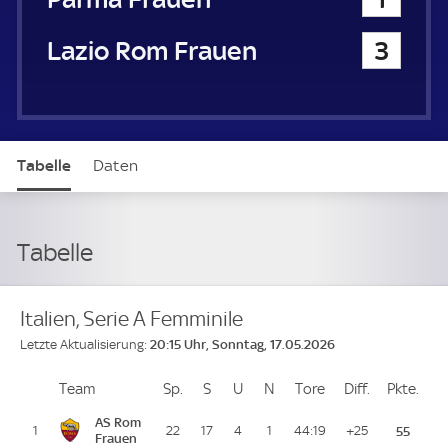
Lazio Rom Frauen
3
Tabelle
Daten
Tabelle
Italien, Serie A Femminile
20:15 Uhr, Sonntag, 17.05.2026
Letzte Aktualisierung:
Team
Team
Sp.
Spiele
S
Siege
U
Unentschieden
N
Niederlagen
Tore
Tore
Diff.
Differenz
Pkte.
Pun
Platz
AS Rom
1
22
17
4
1
44:19
+25
55
Frauen