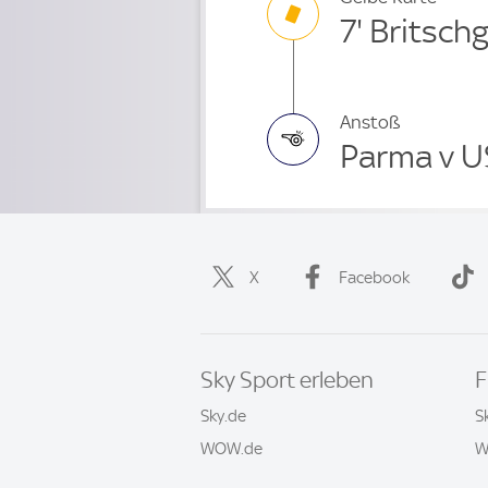
7' Britschg
Anstoß
Parma v U
X
Facebook
Sky Sport erleben
F
Sky.de
S
WOW.de
W