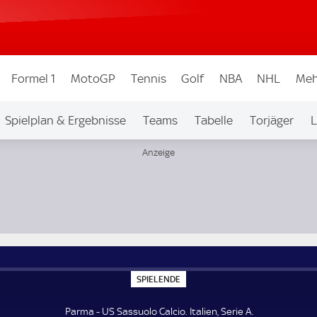
Formel 1
MotoGP
Tennis
Golf
NBA
NHL
Meh
Spielplan & Ergebnisse
Teams
Tabelle
Torjäger
L
S
SPIELENDE
P
I
E
Parma - US Sassuolo Calcio. Italien, Serie A.