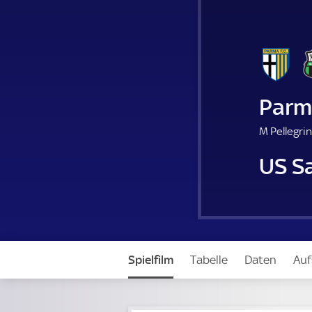
Parm
M Pellegrin
US S
Spielfilm
Tabelle
Daten
Auf