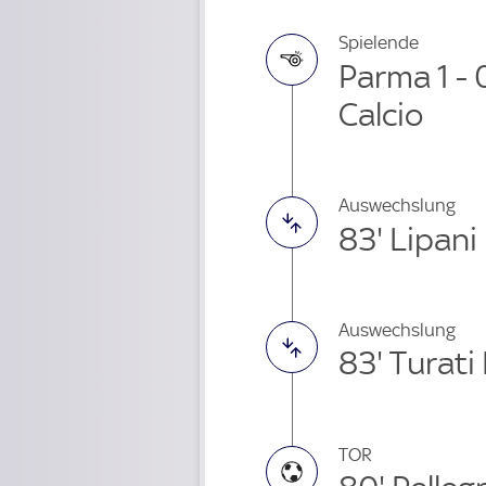
Spielende
Parma 1 -
Calcio
Auswechslung
83' Lipan
Auswechslung
83' Turati
TOR