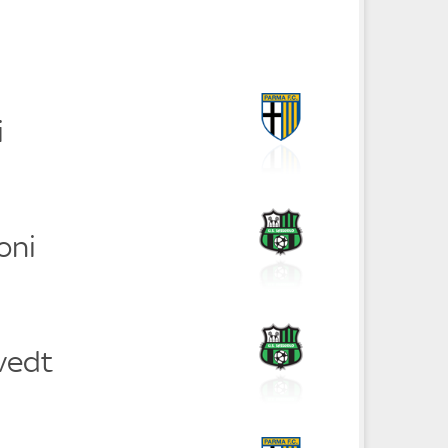
i
oni
vedt