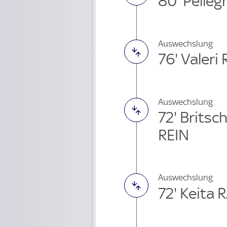
80' Pelleg
Auswechslung
76' Valeri
Auswechslung
72' Britsc
REIN
Auswechslung
72' Keita