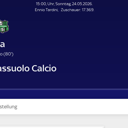
L
15:00, Uhr, Sonntag, 24.05.2026.
E
Z
Ennio Tardini
Zuschauer:
17.369.
N
D
u
E
s
c
h
a
a
u
e
8
o (
80'
)
r
0
assuolo Calcio
.
m
i
n
u
t
e
stellung