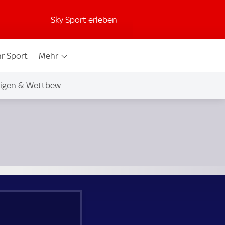
Sky Sport erleben
r Sport
Mehr
igen & Wettbew.