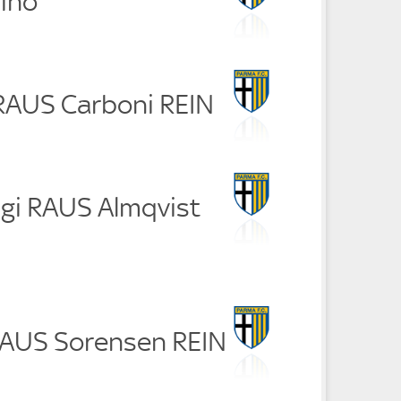
rino
 RAUS Carboni REIN
hgi RAUS Almqvist
 RAUS Sorensen REIN