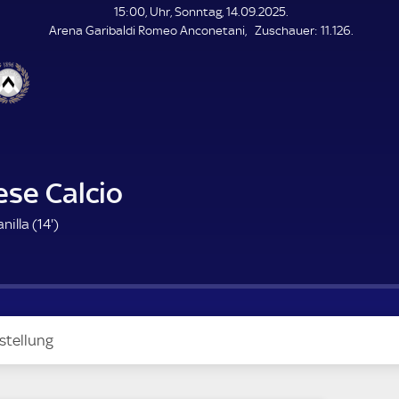
L
15:00, Uhr, Sonntag, 14.09.2025.
E
Z
Arena Garibaldi Romeo Anconetani
Zuschauer:
11.126.
N
D
u
E
s
c
h
a
u
e
r
ese Calcio
1
nilla (
14'
)
4
.
m
i
n
stellung
u
t
e