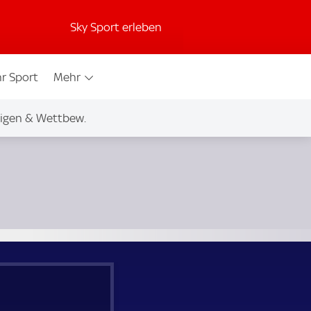
Sky Sport erleben
r Sport
Mehr
igen & Wettbew.