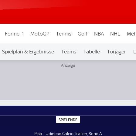
Formel 1
MotoGP
Tennis
Golf
NBA
NHL
Meh
Spielplan & Ergebnisse
Teams
Tabelle
Torjäger
L
S
SPIELENDE
P
I
E
Pisa - Udinese Calcio. Italien, Serie A.