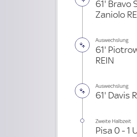
61' Bravo 
Zaniolo R
Auswechslung
61' Piotr
REIN
Auswechslung
61' Davis
Zweite Halbzeit
Pisa 0 - 1