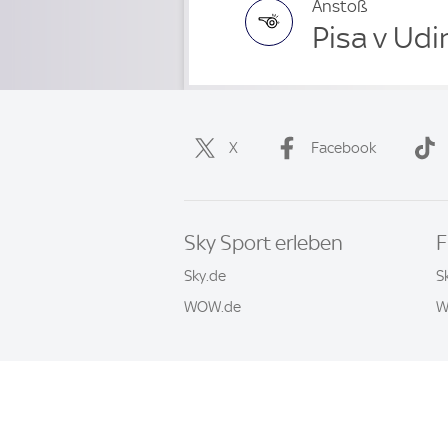
Anstoß
Pisa v Udi
X
Facebook
Sky Sport erleben
F
Sky.de
S
WOW.de
W
Häufige Fragen
Impressum
AGB