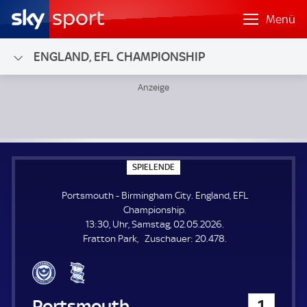
Menü
ENGLAND, EFL CHAMPIONSHIP
Portsmouth - Birmingham City; England, EFL Championship
S
SPIELENDE
P
I
Portsmouth - Birmingham City. England, EFL
E
L
Championship.
E
13:30, Uhr, Samstag, 02.05.2026.
N
D
Z
Fratton Park
Zuschauer:
20.478.
E
u
s
c
h
Portsmouth
1