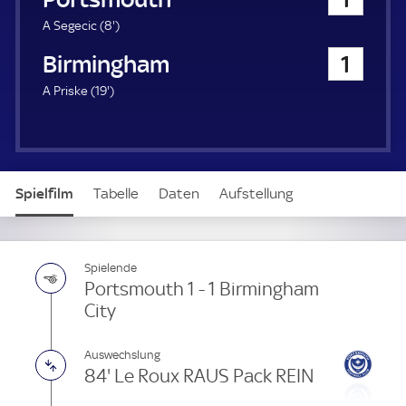
a
u
8
A Segecic (
8'
)
e
.
Birmingham City
1
r
m
i
1
A Priske (
19'
)
n
9
u
.
t
m
e
i
n
Spielfilm
Tabelle
Daten
Aufstellung
u
t
e
Spielende
Portsmouth 1 - 1 Birmingham
City
Auswechslung
84' Le Roux RAUS Pack REIN