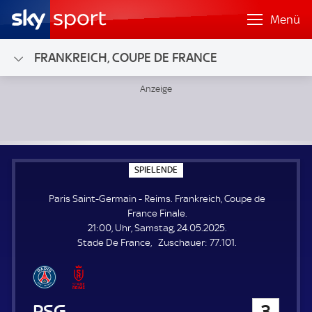
Menü
FRANKREICH, COUPE DE FRANCE
Paris Saint-Germain - Reims; Frankreich, Coupe de France F
S
SPIELENDE
P
I
Paris Saint-Germain - Reims. Frankreich, Coupe de
E
L
France Finale.
E
21:00, Uhr, Samstag, 24.05.2025.
N
D
Z
Stade De France
Zuschauer:
77.101.
E
u
s
c
h
Paris Saint-Germain
3