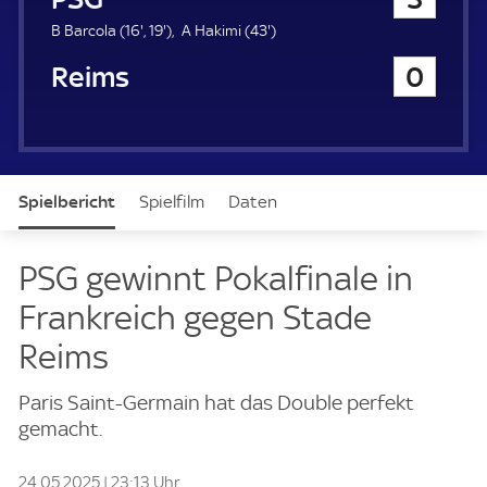
a
u
1
1
4
B Barcola (
16'
,
19'
)
A Hakimi (
43'
)
e
6
9
3
Reims
0
r
.
.
.
m
m
m
i
i
i
n
n
n
u
u
u
t
t
t
Spielbericht
Spielfilm
Daten
e
e
e
Aufstellung
PSG gewinnt Pokalfinale in
Frankreich gegen Stade
Reims
Paris Saint-Germain hat das Double perfekt
gemacht.
24.05.2025 | 23:13 Uhr