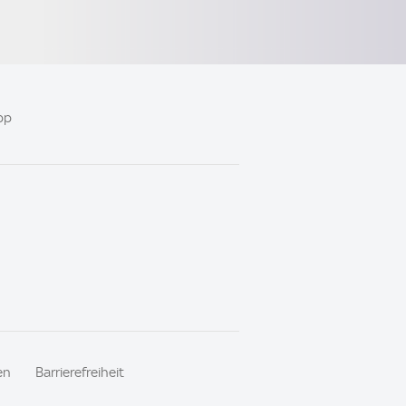
pp
en
Barrierefreiheit