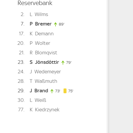
Reservebank
2
L
Wilms
7
P
Bremer
89'
89. minute
17
K
Demann
nute
20
P
Wolter
inute
21
R
Blomqvist
23
S
Jónsdóttir
79'
79. minute
24
J
Wedemeyer
28
T
Waßmuth
29
J
Brand
75. minute
73'
73. minute
75'
30
L
Weiß
77
K
Kiedrzynek