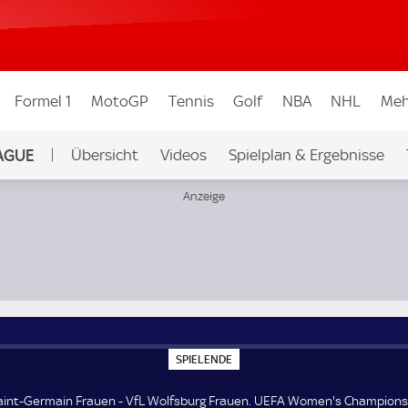
Formel 1
MotoGP
Tennis
Golf
NBA
NHL
Meh
AGUE
Übersicht
Videos
Spielplan & Ergebnisse
Ligen & Wettbew.
 Women's Champions League Viertelfinale
S
SPIELENDE
P
I
E
Saint-Germain Frauen - VfL Wolfsburg Frauen. UEFA Women's Champion