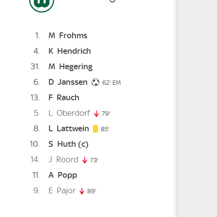
1
M
Frohms
4
K
Hendrich
31
M
Hegering
6
D
Janssen
ute
61. minute
62. minute
62'
EM
13
F
Rauch
te
5
L
Oberdorf
79'
79. minute
8
L
Lattwein
85. minute
85'
10
S
Huth
(c)
te
14
J
Roord
ute
73'
73. minute
11
A
Popp
9
E
Pajor
89'
89. minute