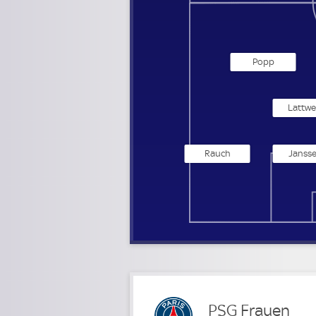
Popp
Lattwe
Rauch
Janss
PSG Frauen