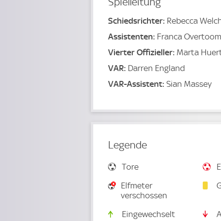
Spielleitung
Schiedsrichter:
Rebecca Welc
Assistenten:
Franca Overtoom,
Vierter Offizieller:
Marta Huer
VAR:
Darren England
VAR-Assistent:
Sian Massey
Legende
Tore
E
Elfmeter
G
verschossen
Eingewechselt
A