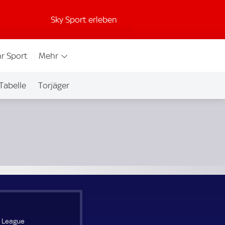
Sky Sport erleben
r Sport
Mehr
Tabelle
Torjäger
s League