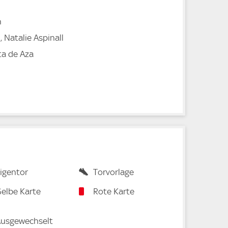
h
 Natalie Aspinall
ta de Aza
igentor
Torvorlage
elbe Karte
Rote Karte
usgewechselt