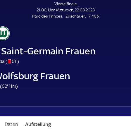
L
Viertelfinale.
E
21:00, Uhr, Mittwoch, 22.03.2023.
N
D
Z
Parc des Princes
Zuschauer:
17.465.
E
u
s
c
h
a
s Saint-Germain Frauen
u
e
s
6
da (
61'
)
r
/
1
Wolfsburg Frauen
o
.
m
6
(
62'
11m)
i
2
n
.
u
m
t
i
e
n
Daten
Aufstellung
u
t