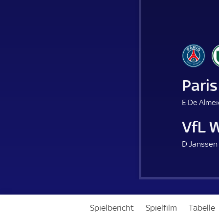
Pari
E De Almei
VfL 
D Janssen 
Spielbericht
Spielfilm
Tabelle