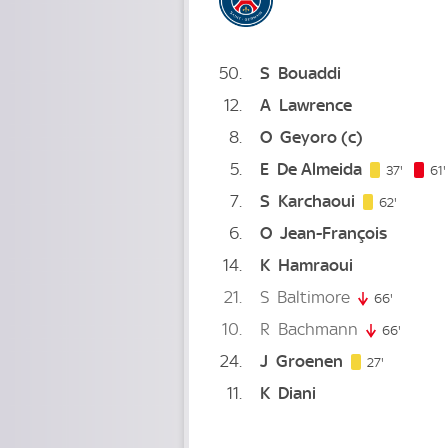
50
S
Bouaddi
12
A
Lawrence
8
O
Geyoro
(c)
5
E
De Almeida
37. min
37'
61'
7
S
Karchaoui
62. minu
62'
6
O
Jean-François
14
K
Hamraoui
21
S
Baltimore
66'
66. minu
10
R
Bachmann
66'
66. min
24
J
Groenen
27. minute
27'
11
K
Diani