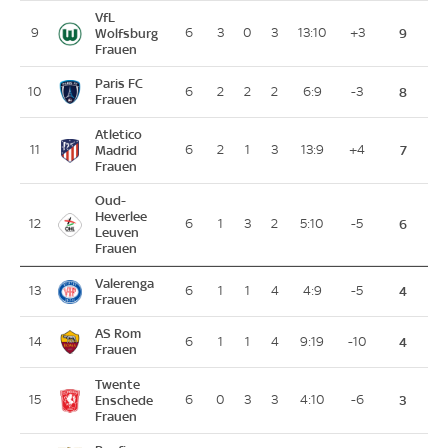
VfL
9
Wolfsburg
6
3
0
3
13:10
+3
9
Frauen
Paris FC
10
6
2
2
2
6:9
-3
8
Frauen
Atletico
11
Madrid
6
2
1
3
13:9
+4
7
Frauen
Oud-
Heverlee
12
6
1
3
2
5:10
-5
6
Leuven
Frauen
Valerenga
13
6
1
1
4
4:9
-5
4
Frauen
AS Rom
14
6
1
1
4
9:19
-10
4
Frauen
Twente
15
Enschede
6
0
3
3
4:10
-6
3
Frauen