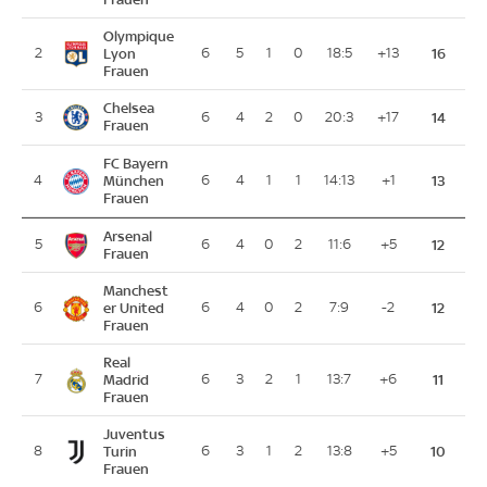
Olympique
2
Lyon
6
5
1
0
18:5
+13
16
Frauen
Chelsea
3
6
4
2
0
20:3
+17
14
Frauen
FC Bayern
4
München
6
4
1
1
14:13
+1
13
Frauen
Arsenal
5
6
4
0
2
11:6
+5
12
Frauen
Manchest
6
er United
6
4
0
2
7:9
-2
12
Frauen
Real
7
Madrid
6
3
2
1
13:7
+6
11
Frauen
Juventus
8
Turin
6
3
1
2
13:8
+5
10
Frauen