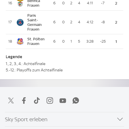
Benfica
16
6
0
2
4
4:11
-7
2
Frauen
Paris
Saint-
17
6
0
2
4
4:12
-8
2
Germain
Frauen
St. Pölten
18
6
0
1
5
3:28
-25
1
Frauen
Legende
1., 2., 3., 4.: Achtelfinale
5.-12.: Playoffs zum Achtelfinale
Sky Sport erleben