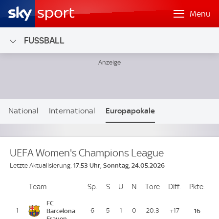
Menü
FUSSBALL
National
International
Europapokale
Nationalteams
UEFA Women's Champions League
17:53 Uhr, Sonntag, 24.05.2026
Letzte Aktualisierung:
Team
Team
Sp.
Spiele
S
Siege
U
Unentschieden
N
Niederlagen
Tore
Tore
Diff.
Differenz
Pkte.
Pun
Platz
FC
1
Barcelona
6
5
1
0
20:3
+17
16
Frauen