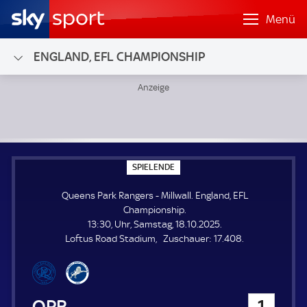
Menü
ENGLAND, EFL CHAMPIONSHIP
Queens Park Rangers - Millwall; England, EFL Championshi
S
SPIELENDE
P
I
Queens Park Rangers - Millwall. England, EFL
E
L
Championship.
E
13:30, Uhr, Samstag, 18.10.2025.
N
D
Z
Loftus Road Stadium
Zuschauer:
17.408.
E
u
s
c
h
Queens Park Rangers
1