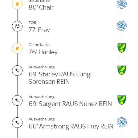
Gelbe Karte
80' Chair
TOR
77' Frey
Gelbe Karte
76' Hanley
Auswechslung
69' Stacey RAUS Lungi
Sorensen REIN
Auswechslung
69' Sargent RAUS Núñez REIN
Auswechslung
66' Armstrong RAUS Frey REIN