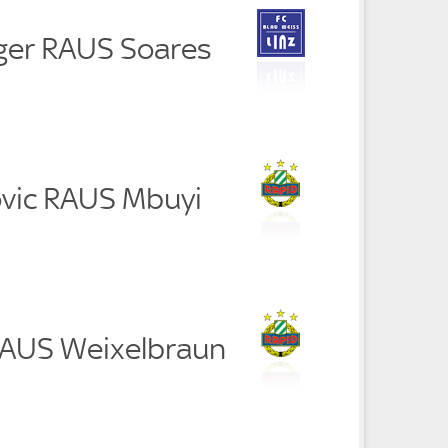
nger RAUS Soares
ovic RAUS Mbuyi
 RAUS Weixelbraun