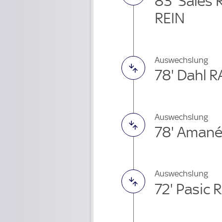
83' Sales 
REIN
Auswechslung
78' Dahl 
Auswechslung
78' Amané
Auswechslung
72' Pasic