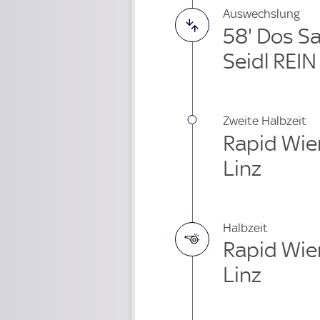
Auswechslung
58' Dos 
Seidl REIN
Zweite Halbzeit
Rapid Wien
Linz
Halbzeit
Rapid Wien
Linz