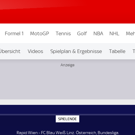
Formel 1
MotoGP
Tennis
Golf
NBA
NHL
Meh
Übersicht
Videos
Spielplan & Ergebnisse
Tabelle
T
igen & Wettbew.
Auf Sky
S
SPIELENDE
P
I
E
Rapid Wien - FC Blau Weiß Linz. Österreich, Bundesliga.