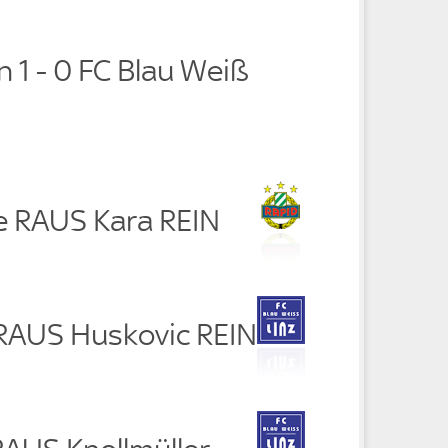
 1 - 0 FC Blau Weiß
te RAUS Kara REIN
 RAUS Huskovic REIN