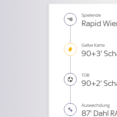
Spielende
Rapid Wien
Gelbe Karte
90+3' Sc
TOR
90+2' Sc
Auswechslung
87' Dahl 