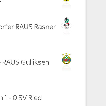
orfer RAUS Rasner
 RAUS Gulliksen
 1 - 0 SV Ried