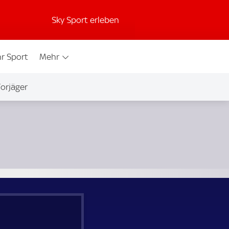
Sky Sport erleben
r Sport
Mehr
orjäger