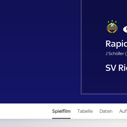
Rapi
J Schöller (
SV R
Spielfilm
Tabelle
Daten
Auf