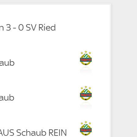
 3 - 0 SV Ried
haub
haub
RAUS Schaub REIN