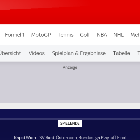
Formel 1
MotoGP
Tennis
Golf
NBA
NHL
Meh
Übersicht
Videos
Spielplan & Ergebnisse
Tabelle
T
igen & Wettbew.
Auf Sky
S
SPIELENDE
P
I
E
Rapid Wien - SV Ried. Österreich, Bundesliga Play-off Final.