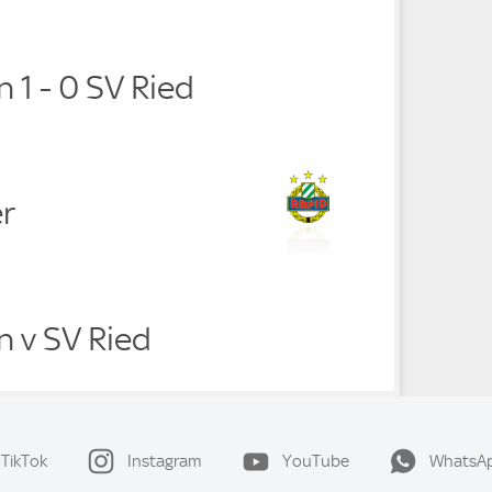
 1 - 0 SV Ried
er
n v SV Ried
TikTok
Instagram
YouTube
WhatsA