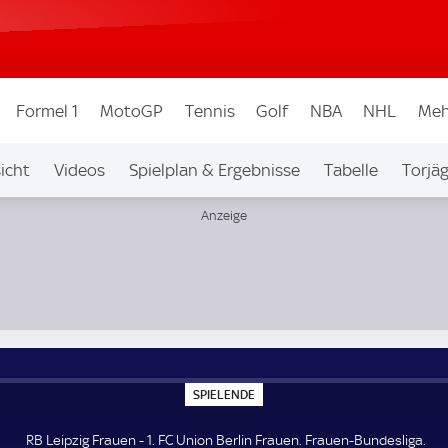
Formel 1
MotoGP
Tennis
Golf
NBA
NHL
Meh
icht
Videos
Spielplan & Ergebnisse
Tabelle
Torjä
esliga
S
SPIELENDE
P
I
E
RB Leipzig Frauen - 1. FC Union Berlin Frauen. Frauen-Bundesliga.