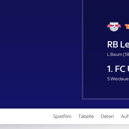
RB Le
L Baum (
18
1. FC
S Weidauer
Spielfilm
Tabelle
Daten
Auf