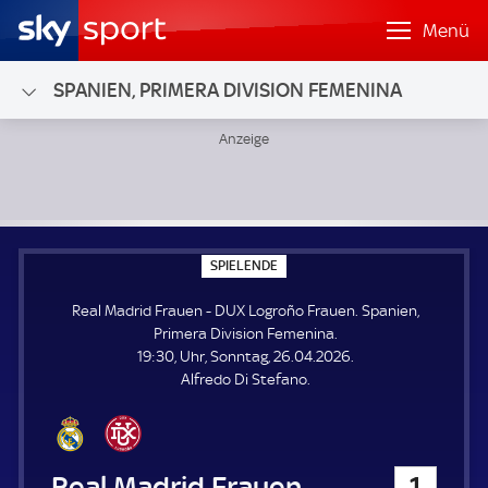
Menü
SPANIEN, PRIMERA DIVISION FEMENINA
Real Madrid Frauen - DUX Logroño Frauen; Spanien, Primer
S
SPIELENDE
P
I
Real Madrid Frauen - DUX Logroño Frauen. Spanien,
E
L
Primera Division Femenina.
E
19:30, Uhr, Sonntag, 26.04.2026.
N
D
Alfredo Di Stefano.
E
Real Madrid Frauen
1