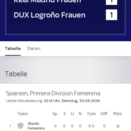
DUX Logroño Frauen
1
Tabelle
Daten
Tabelle
Spanien, Primera Division Femenina
22:14 Uhr, Dienstag, 30.06.2026
Letzte Aktualisierung:
Team
Team
Sp.
Spiele
S
Siege
U
Unentschieden
N
Niederlagen
Tore
Tore
Diff.
Differenz
Pkte.
Pun
Platz
Alavés
1
0
0
0
0
0:0
0
0
Femenino