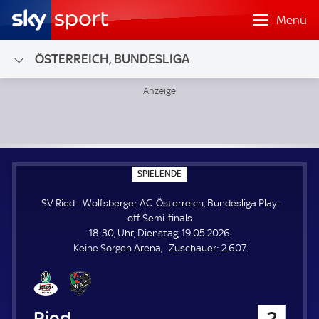
Menü
ÖSTERREICH, BUNDESLIGA
SV Ried - Wolfsberger AC; Österreich, Bundesliga Play-off S
S
SPIELENDE
P
I
SV Ried - Wolfsberger AC. Österreich, Bundesliga Play-
E
L
off Semi-finals.
E
18:30, Uhr, Dienstag, 19.05.2026.
N
D
Z
Keine Sorgen Arena
Zuschauer:
2.607.
E
u
s
c
h
SV Ried
2