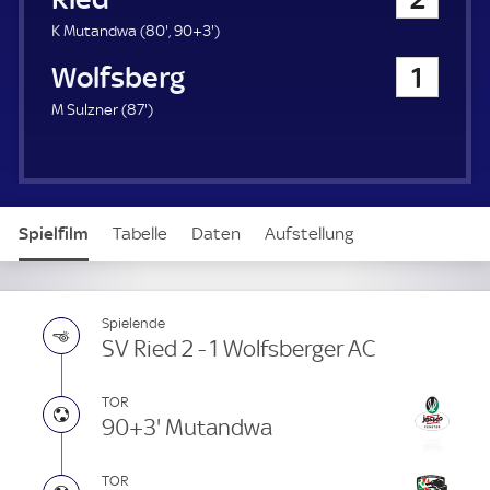
a
u
8
9
K Mutandwa (
80'
,
90+3'
)
e
0
3
Wolfsberger AC
1
r
.
.
m
m
8
M Sulzner (
87'
)
i
i
7
n
n
.
u
u
m
t
t
i
e
e
n
Spielfilm
Tabelle
Daten
Aufstellung
u
t
e
Live
Spielende
SV Ried 2 - 1 Wolfsberger AC
TOR
90+3' Mutandwa
TOR