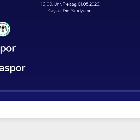
L
16:00, Uhr, Freitag, 01.05.2026.
E
Caykur Didi Stadyumu.
N
D
E
spor
aspor