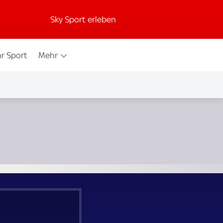
Sky Sport erleben
r Sport
Mehr