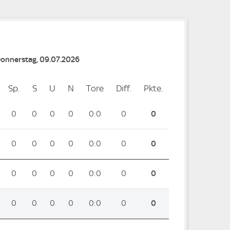
Donnerstag, 09.07.2026
Sp.
Spiele
S
Siege
U
Unentschieden
N
Niederlagen
Tore
Tore
Diff.
Differenz
Pkte.
Punkte
0
0
0
0
0:0
0
0
0
0
0
0
0:0
0
0
0
0
0
0
0:0
0
0
0
0
0
0
0:0
0
0