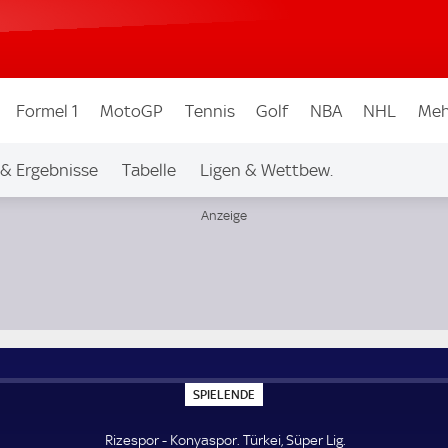
Formel 1
MotoGP
Tennis
Golf
NBA
NHL
Meh
 & Ergebnisse
Tabelle
Ligen & Wettbew.
S
SPIELENDE
P
I
E
Rizespor - Konyaspor. Türkei, Süper Lig.