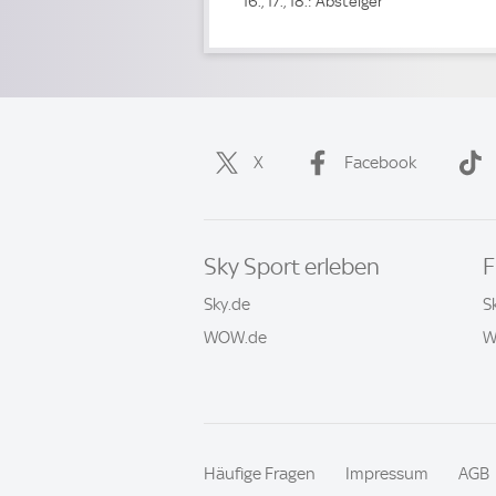
16., 17., 18.: Absteiger
X
Facebook
Sky Sport erleben
F
Sky.de
S
WOW.de
W
Häufige Fragen
Impressum
AGB