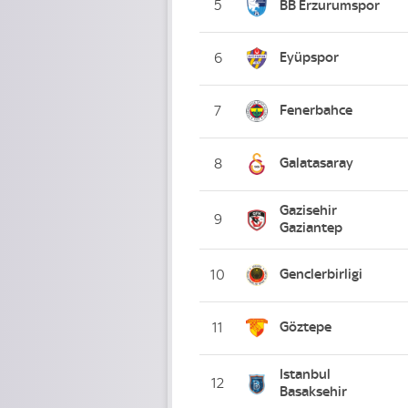
5
BB Erzurumspor
Eyüpspor
6
Fenerbahce
7
Galatasaray
8
Gazisehir
9
Gaziantep
Genclerbirligi
10
Göztepe
11
Istanbul
12
Basaksehir