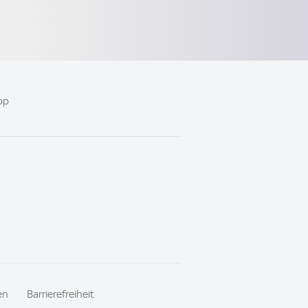
pp
en
Barrierefreiheit