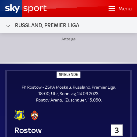
Menü
RUSSLAND, PREMIER LIGA
FK Rostow - ZSKA Moskau; Russland, Premier Liga
S
SPIELENDE
P
I
FK Rostow - ZSKA Moskau. Russland, Premier Liga.
E
L
18:00, Uhr, Sonntag, 24.09.2023.
E
Z
Rostov Arena
Zuschauer:
15.050.
N
D
u
E
s
c
h
FK Rostow
3
a