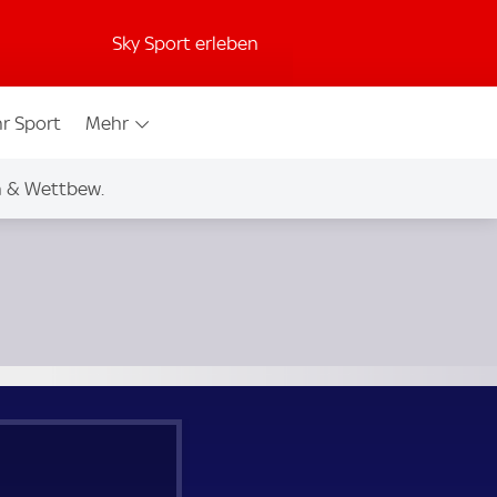
Sky Sport erleben
r Sport
Mehr
n & Wettbew.