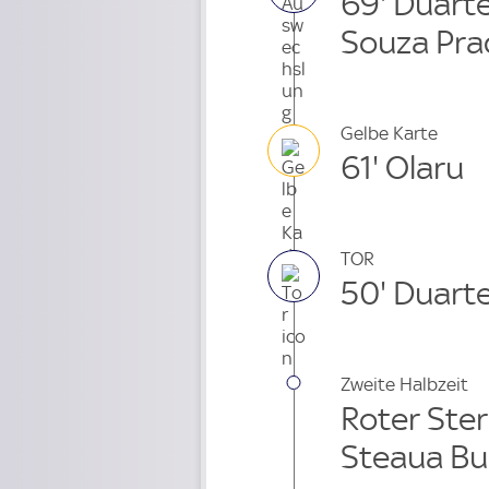
69' Duarte
Souza Pra
Gelbe Karte
61' Olaru
TOR
50' Duarte
Zweite Halbzeit
Roter Ster
Steaua Bu