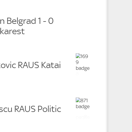
n Belgrad 1 - 0
karest
tovic RAUS Katai
scu RAUS Politic