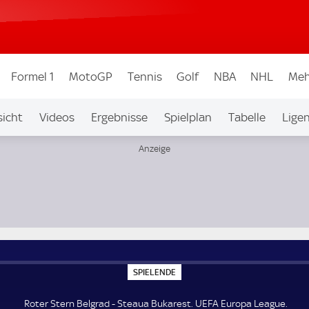
Formel 1
MotoGP
Tennis
Golf
NBA
NHL
Meh
icht
Videos
Ergebnisse
Spielplan
Tabelle
Lige
ue
S
SPIELENDE
P
I
E
Roter Stern Belgrad - Steaua Bukarest. UEFA Europa League.