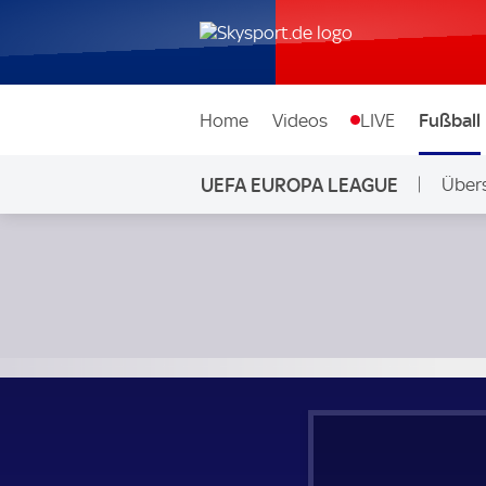
Home
Videos
LIVE
Fußball
UEFA EUROPA LEAGUE
Übers
Roter Stern Belgrad - Steaua Bukarest; UEFA Europa Leag