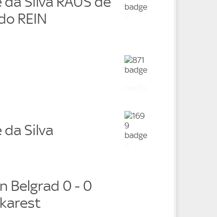
 da Silva RAUS de
do REIN
 da Silva
n Belgrad 0 - 0
karest