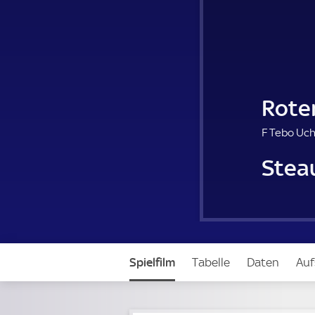
Roter
F Tebo Uc
Stea
Spielfilm
Tabelle
Daten
Auf