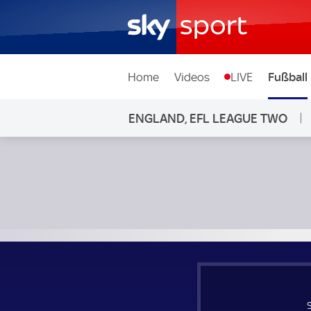
Home
Videos
LIVE
Fußball
ENGLAND, EFL LEAGUE TWO
Salford City - Grimsby Town; England, EFL League Two Play