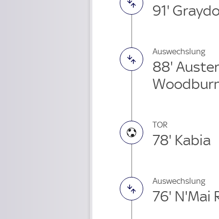
91' Grayd
Auswechslung
88' Auste
Woodburn
TOR
78' Kabia
Auswechslung
76' N'Mai 