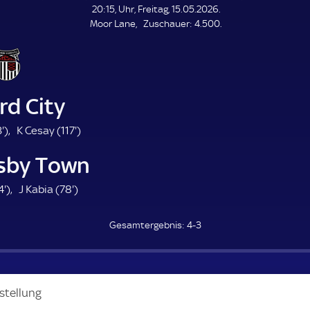
20:15, Uhr, Freitag, 15.05.2026.
Z
Moor Lane
Zuschauer:
4.500.
u
s
c
h
a
rd City
u
e
5
1
'
)
K Cesay (
117'
)
r
3
1
sby Town
.
7
m
.
7
7
4'
)
J Kabia (
78'
)
i
m
4
8
n
i
.
.
u
n
4-3
m
m
t
u
i
i
e
t
n
n
e
u
u
stellung
t
t