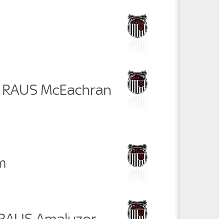
r RAUS McEachran
m
 RAUS Amaluzor