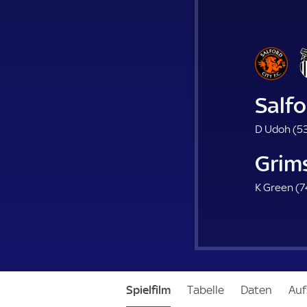
Salfo
D Udoh (
53
Grim
K Green (
7
Spielfilm
Tabelle
Daten
Auf