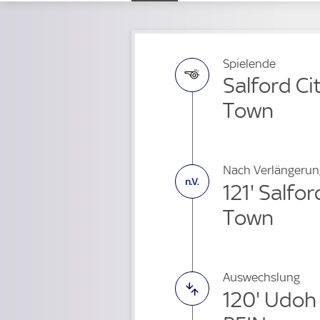
Spielende
Salford Ci
Town
Nach Verlängerun
121' Salfor
Town
Auswechslung
120' Udoh