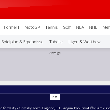
Formel 1
MotoGP
Tennis
Golf
NBA
NHL
Meh
Spielplan & Ergebnisse
Tabelle
Ligen & Wettbew.
-Offs Semi-Final
n
n.V.
.
V
.
Salford City - Grimsby Town. England, EFL League Two Play-Offs Semi-Fina