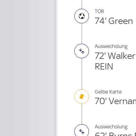
TOR
74' Green
Auswechslung
72' Walke
REIN
Gelbe Karte
70' Verna
Auswechslung
62' Burns