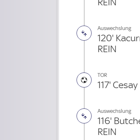
REIN
Auswechslung
120' Kacu
REIN
TOR
117' Cesay
Auswechslung
116' Butc
REIN