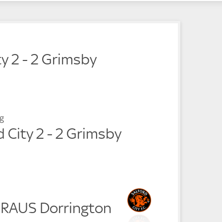
e
e
ty 2 - 2 Grimsby
g
d City 2 - 2 Grimsby
 RAUS Dorrington