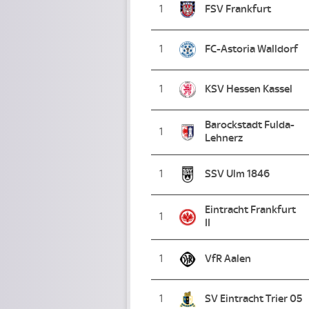
1
FSV Frankfurt
1
FC-Astoria Walldorf
1
KSV Hessen Kassel
Barockstadt Fulda-
1
Lehnerz
1
SSV Ulm 1846
Eintracht Frankfurt
1
II
1
VfR Aalen
1
SV Eintracht Trier 05