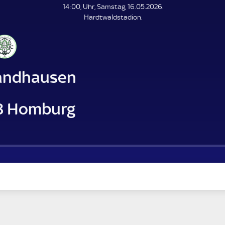
L
14:00, Uhr, Samstag, 16.05.2026.
E
Hardtwaldstadion.
N
D
E
andhausen
8 Homburg