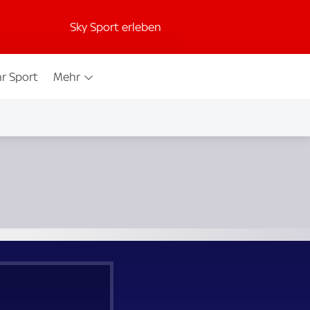
Sky Sport erleben
r Sport
Mehr