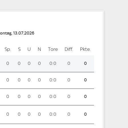
Montag, 13.07.2026
Sp.
Spiele
S
Siege
U
Unentschieden
N
Niederlagen
Tore
Tore
Diff.
Differenz
Pkte.
Punkte
0
0
0
0
0:0
0
0
0
0
0
0
0:0
0
0
0
0
0
0
0:0
0
0
0
0
0
0
0:0
0
0