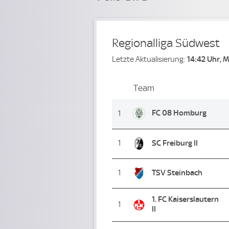
Regionalliga Südwest
Letzte Aktualisierung:
14:42 Uhr, 
Team
Team
Platz
FC 08 Homburg
1
1
SC Freiburg II
1
TSV Steinbach
1. FC Kaiserslautern
1
II