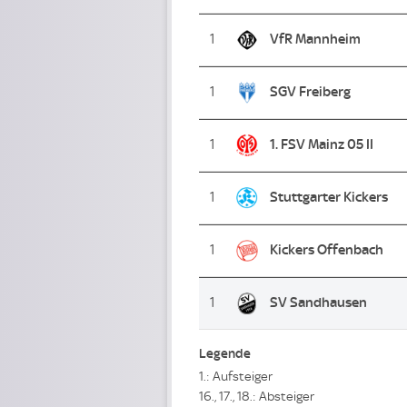
1
VfR Mannheim
1
SGV Freiberg
1
1. FSV Mainz 05 II
1
Stuttgarter Kickers
1
Kickers Offenbach
1
SV Sandhausen
Legende
1.: Aufsteiger
16., 17., 18.: Absteiger