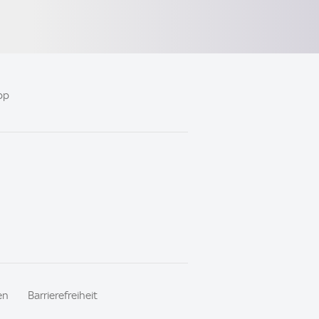
pp
en
Barrierefreiheit