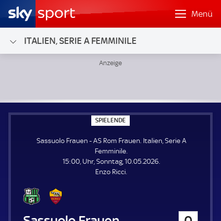
Menü
ITALIEN, SERIE A FEMMINILE
Sassuolo Frauen - AS Rom Frauen; Italien, Serie A Femminil
S
SPIELENDE
P
I
Sassuolo Frauen - AS Rom Frauen. Italien, Serie A
E
L
Femminile.
E
15:00, Uhr, Sonntag, 10.05.2026.
N
D
Enzo Ricci.
E
Sassuolo Frauen
0