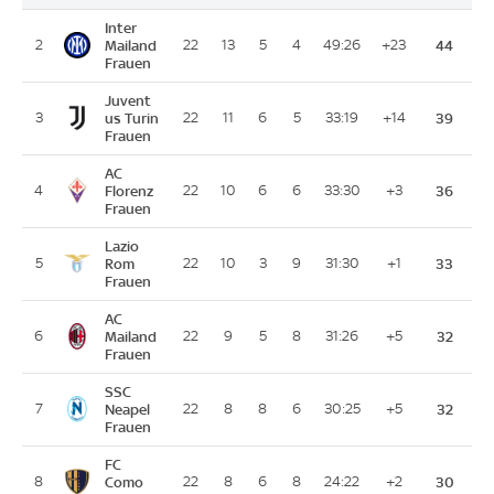
Inter
2
Mailand
22
13
5
4
49:26
+23
44
Frauen
Juvent
3
us Turin
22
11
6
5
33:19
+14
39
Frauen
AC
4
Florenz
22
10
6
6
33:30
+3
36
Frauen
Lazio
5
Rom
22
10
3
9
31:30
+1
33
Frauen
AC
6
Mailand
22
9
5
8
31:26
+5
32
Frauen
SSC
7
Neapel
22
8
8
6
30:25
+5
32
Frauen
FC
8
Como
22
8
6
8
24:22
+2
30