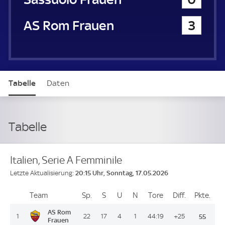
AS Rom Frauen
3
Tabelle
Daten
Tabelle
Italien, Serie A Femminile
20:15 Uhr, Sonntag, 17.05.2026
Letzte Aktualisierung:
Team
Team
Sp.
Spiele
S
Siege
U
Unentschieden
N
Niederlagen
Tore
Tore
Diff.
Differenz
Pkte.
Pun
Platz
AS Rom
1
22
17
4
1
44:19
+25
55
Frauen