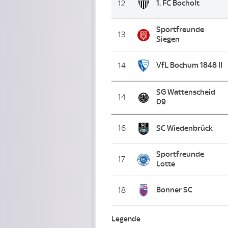
1. FC Bocholt
12
Sportfreunde
13
Siegen
VfL Bochum 1848 II
14
SG Wattenscheid
14
09
16
SC Wiedenbrück
Sportfreunde
17
Lotte
Bonner SC
18
Legende