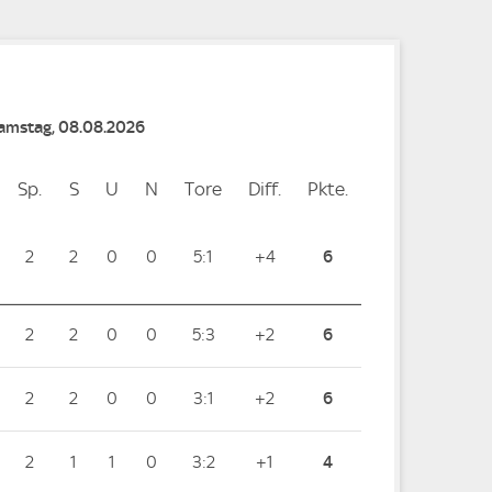
Samstag, 08.08.2026
Sp.
Spiele
S
Siege
U
Unentschieden
N
Niederlagen
Tore
Tore
Diff.
Differenz
Pkte.
Punkte
2
2
0
0
5:1
+4
6
2
2
0
0
5:3
+2
6
2
2
0
0
3:1
+2
6
2
1
1
0
3:2
+1
4