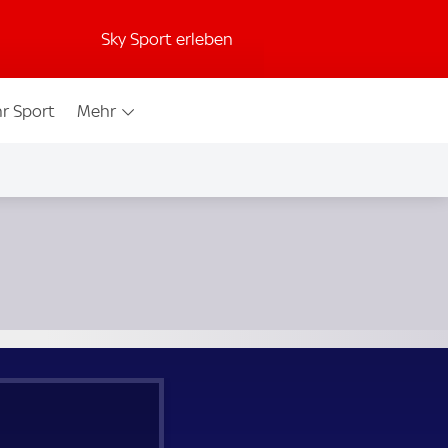
Sky Sport erleben
r Sport
Mehr