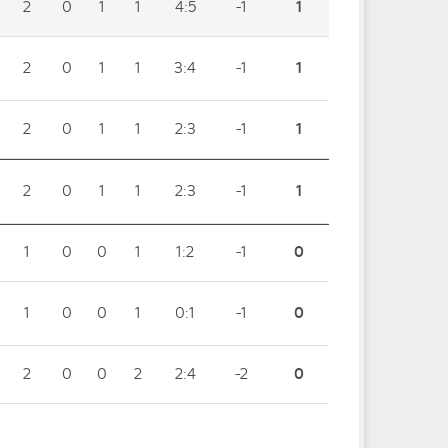
2
0
1
1
4:5
-1
1
2
0
1
1
3:4
-1
1
2
0
1
1
2:3
-1
1
2
0
1
1
2:3
-1
1
1
0
0
1
1:2
-1
0
1
0
0
1
0:1
-1
0
2
0
0
2
2:4
-2
0