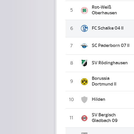
Rot-Weiß
5
Oberhausen
FC Schalke 04 II
6
SC Paderborn 07 II
7
SV Rödinghausen
8
Borussia
9
Dortmund II
Hilden
10
SV Bergisch
11
Gladbach 09