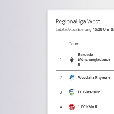
Regionalliga West
Letzte Aktualisierung:
16:28 Uhr, 
Team
Team
Platz
Borussia
1
Mönchengladbach
II
2
Westfalia Rhynern
FC Gütersloh
3
1. FC Köln II
4