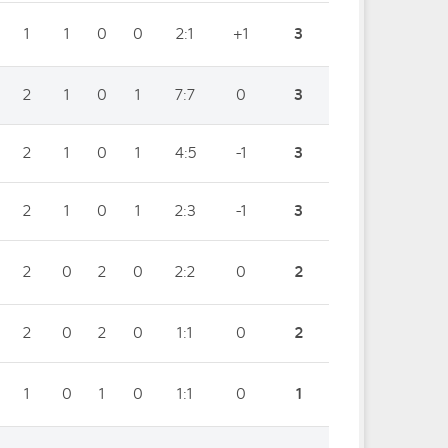
1
1
0
0
2:1
+1
3
2
1
0
1
7:7
0
3
2
1
0
1
4:5
-1
3
2
1
0
1
2:3
-1
3
2
0
2
0
2:2
0
2
2
0
2
0
1:1
0
2
1
0
1
0
1:1
0
1