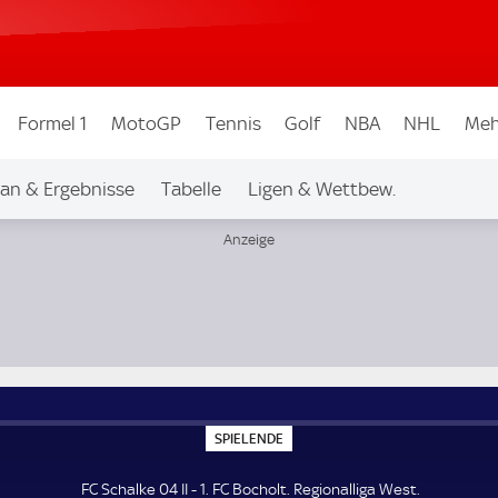
Formel 1
MotoGP
Tennis
Golf
NBA
NHL
Meh
lan & Ergebnisse
Tabelle
Ligen & Wettbew.
S
SPIELENDE
P
I
E
FC Schalke 04 II - 1. FC Bocholt. Regionalliga West.