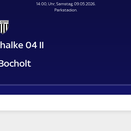
L
14:00, Uhr, Samstag, 09.05.2026.
E
Parkstadion.
N
D
E
halke 04 II
 Bocholt