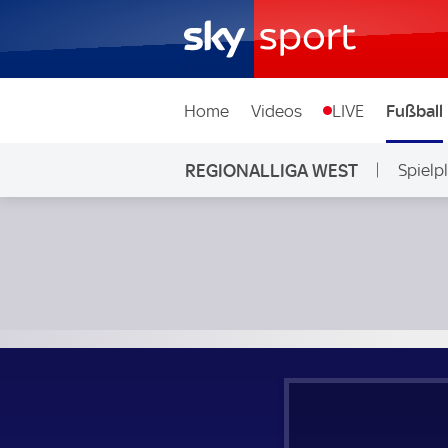
Home
Videos
LIVE
Fußball
REGIONALLIGA WEST
Spielp
FC Schalke 04 II - 1. FC Bocholt; Regionalliga West