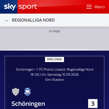
Menü
REGIONALLIGA NORD
Schöningen - 1. FC Phönix Lübeck; Regionalliga Nord
S
SPIELENDE
P
I
Schöningen - 1. FC Phönix Lübeck. Regionalliga Nord.
E
L
18:00, Uhr, Samstag, 16.05.2026.
E
Elm-Stadion.
N
D
E
Schöningen
3