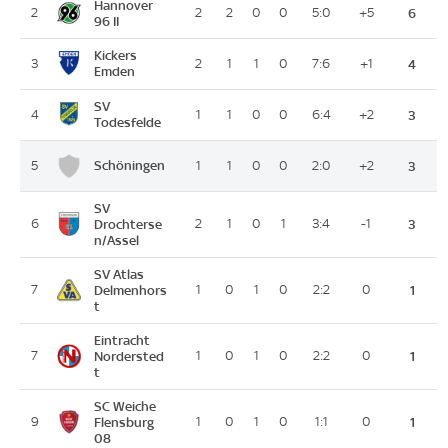
Hannover
2
2
2
0
0
5:0
+5
6
96 II
Kickers
3
2
1
1
0
7:6
+1
4
Emden
SV
4
1
1
0
0
6:4
+2
3
Todesfelde
Schöningen
5
1
1
0
0
2:0
+2
3
SV
6
Drochterse
2
1
0
1
3:4
-1
3
n/Assel
SV Atlas
7
Delmenhors
1
0
1
0
2:2
0
1
t
Eintracht
7
Nordersted
1
0
1
0
2:2
0
1
t
SC Weiche
9
Flensburg
1
0
1
0
1:1
0
1
08