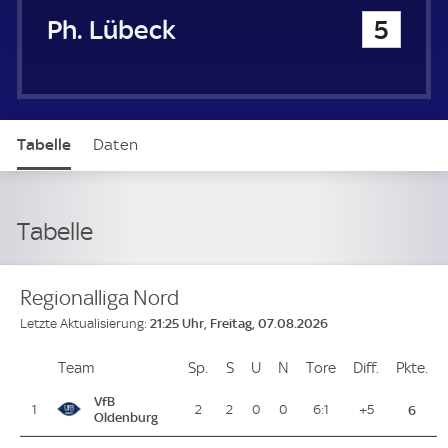
1. FC Phönix Lübeck
5
Tabelle
Daten
Tabelle
Regionalliga Nord
21:25 Uhr, Freitag, 07.08.2026
Letzte Aktualisierung:
Team
Team
Sp.
Spiele
S
Siege
U
Unentschieden
N
Niederlagen
Tore
Tore
Diff.
Differenz
Pkte.
Pu
Platz
VfB
1
2
2
0
0
6:1
+5
6
Oldenburg