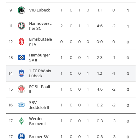
VfB Lübeck
9
1
0
1
0
1:1
0
1
Hannoversc
11
2
0
1
1
4:6
-2
1
her SC
Eimsbüttele
12
0
0
0
0
0:0
0
0
r TV
Hamburger
13
1
0
0
1
2:3
-1
0
SV II
1. FC Phönix
14
1
0
0
1
1:2
-1
0
Lübeck
FC St. Pauli
15
1
0
0
1
4:6
-2
0
II
SSV
16
1
0
0
1
0:2
-2
0
Jeddeloh II
Werder
17
1
0
0
1
0:3
-3
0
Bremen II
Bremer SV
17
1
0
0
1
0:3
-3
0