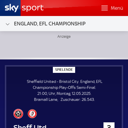
Menü
ENGLAND, EFL CHAMPIONSHIP
Sheffield United - Bristol City; England, EFL Championship 
S
SPIELENDE
P
I
Sheffield United - Bristol City. England, EFL
E
L
Championship Play-Offs Semi-Final.
E
21:00, Uhr, Montag, 12.05.2025.
N
D
Z
Bramall Lane
Zuschauer:
26.543.
E
u
s
c
h
Sheffield United
3