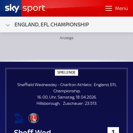
Menü
ENGLAND, EFL CHAMPIONSHIP
Sheffield Wednesday - Charlton Athletic; England, EFL Ch
S
SPIELENDE
P
I
Sheffield Wednesday - Charlton Athletic. England, EFL
E
L
Championship.
E
16:00, Uhr, Samstag, 18.04.2026.
N
D
Z
Hillsborough
Zuschauer:
23.513.
E
u
s
c
h
Sheffield Wednesday
1