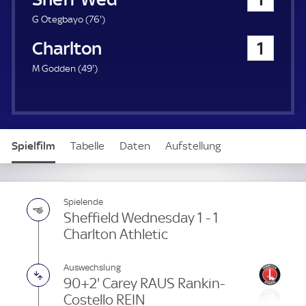
a
u
7
G Otegbayo (
76'
)
e
6
Charlton Athletic
1
r
.
m
4
M Godden (
49'
)
i
9
n
.
u
m
t
i
e
n
Spielfilm
Tabelle
Daten
Aufstellung
u
t
e
Spielende
Sheffield Wednesday 1 - 1
Charlton Athletic
Auswechslung
90+2' Carey RAUS Rankin-
Costello REIN