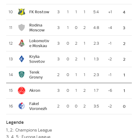
FK Rostow
10
3
1
1
1
5:4
+1
4
Rodina
11
3
1
0
2
4:8
-4
3
Moscow
Lokomotiv
12
3
0
2
1
2:3
-1
2
e Moskau
Krylia
13
3
0
2
1
1:3
-2
2
Sovetov
Terek
14
2
0
1
1
2:3
-1
1
Grosny
Akron
15
3
0
1
2
1:7
-6
1
Fakel
16
2
0
0
2
3:5
-2
0
Voronezh
Legende
1., 2.: Champions League
3., 4., 5.: Europa League