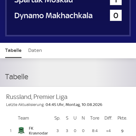
Dynamo Makhachkala
0
Tabelle
Daten
Tabelle
Russland, Premier Liga
04:45 Uhr, Montag, 10.08.2026
Letzte Aktualisierung:
Team
Team
Sp.
Spiele
S
Siege
U
Unentschieden
N
Niederlagen
Tore
Tore
Diff.
Differenz
Pkte.
Pun
Platz
FK
1
3
3
0
0
8:4
+4
9
Krasnodar