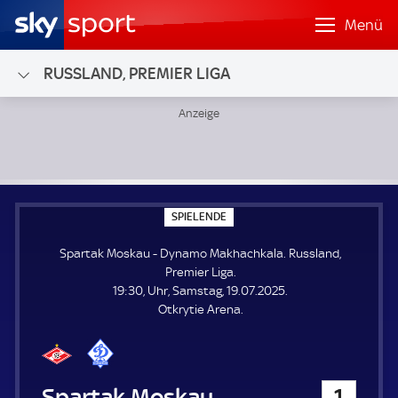
Menü
RUSSLAND, PREMIER LIGA
Spartak Moskau - Dynamo Makhachkala; Russland, Premier
S
SPIELENDE
P
I
Spartak Moskau - Dynamo Makhachkala. Russland,
E
L
Premier Liga.
E
19:30, Uhr, Samstag, 19.07.2025.
N
D
Otkrytie Arena.
E
Spartak Moskau
1