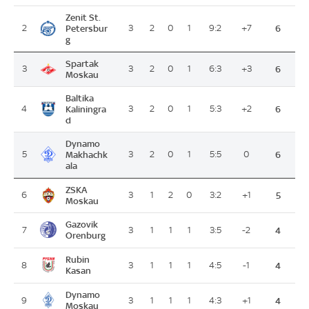
Zenit St.
2
Petersbur
3
2
0
1
9:2
+7
6
g
Spartak
3
3
2
0
1
6:3
+3
6
Moskau
Baltika
4
Kaliningra
3
2
0
1
5:3
+2
6
d
Dynamo
5
Makhachk
3
2
0
1
5:5
0
6
ala
ZSKA
6
3
1
2
0
3:2
+1
5
Moskau
Gazovik
7
3
1
1
1
3:5
-2
4
Orenburg
Rubin
8
3
1
1
1
4:5
-1
4
Kasan
Dynamo
9
3
1
1
1
4:3
+1
4
Moskau