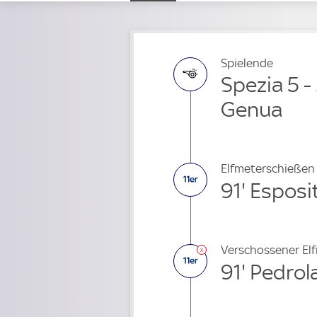
Spielende
Spezia 5 
Genua
Elfmeterschießen
91' Esposi
Verschossener El
91' Pedrol