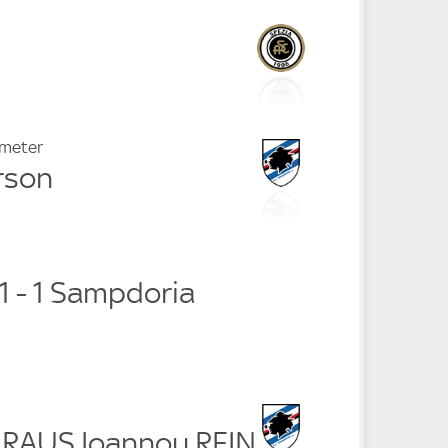
fmeter
rson
 1 - 1 Sampdoria
c RAUS Ioannou REIN