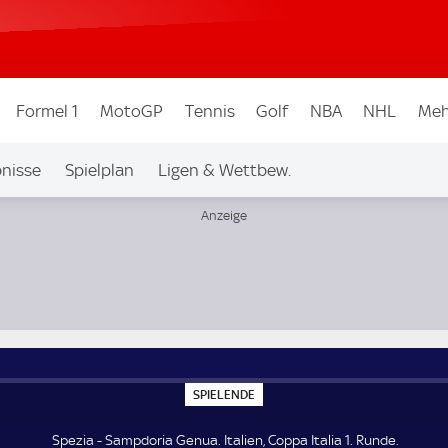
Formel 1
MotoGP
Tennis
Golf
NBA
NHL
Meh
nisse
Spielplan
Ligen & Wettbew.
S
SPIELENDE
P
I
E
Spezia - Sampdoria Genua. Italien, Coppa Italia 1. Runde.