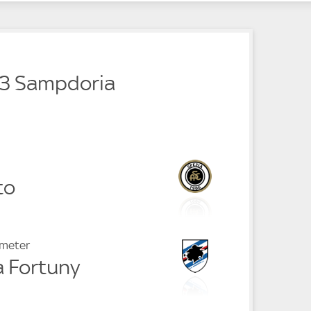
e
- 3 Sampdoria
to
fmeter
a Fortuny