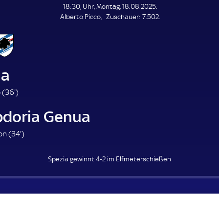
L
18:30, Uhr, Montag, 18.08.2025.
E
Z
Alberto Picco
Zuschauer:
7.502.
N
D
u
E
s
c
h
a
ia
u
e
3
 (
36'
)
r
6
doria Genua
.
m
3
on (
34'
)
i
4
n
.
u
Spezia gewinnt 4-2 im Elfmeterschießen
m
t
i
e
n
u
t