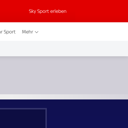
Sky Sport erleben
r Sport
Mehr