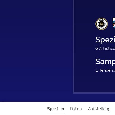
Spez
G Artistico
Samp
L Henders
Spielfilm
Daten
Aufstellung