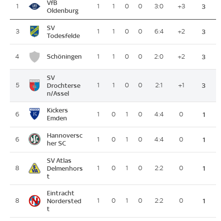
VfB
1
1
1
0
0
3:0
+3
3
Oldenburg
SV
3
1
1
0
0
6:4
+2
3
Todesfelde
Schöningen
4
1
1
0
0
2:0
+2
3
SV
5
Drochterse
1
1
0
0
2:1
+1
3
n/Assel
Kickers
6
1
0
1
0
4:4
0
1
Emden
Hannoversc
6
1
0
1
0
4:4
0
1
her SC
SV Atlas
8
Delmenhors
1
0
1
0
2:2
0
1
t
Eintracht
8
Nordersted
1
0
1
0
2:2
0
1
t