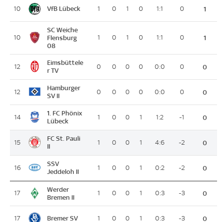
VfB Lübeck
10
1
0
1
0
1:1
0
1
SC Weiche
10
Flensburg
1
0
1
0
1:1
0
1
08
Eimsbüttele
12
0
0
0
0
0:0
0
0
r TV
Hamburger
12
0
0
0
0
0:0
0
0
SV II
1. FC Phönix
14
1
0
0
1
1:2
-1
0
Lübeck
FC St. Pauli
15
1
0
0
1
4:6
-2
0
II
SSV
16
1
0
0
1
0:2
-2
0
Jeddeloh II
Werder
17
1
0
0
1
0:3
-3
0
Bremen II
Bremer SV
17
1
0
0
1
0:3
-3
0