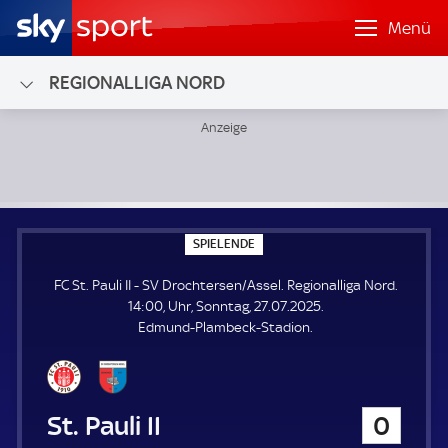
Menü
REGIONALLIGA NORD
FC St. Pauli II - SV Drochtersen/Assel; Regionalliga Nord
S
SPIELENDE
P
I
FC St. Pauli II - SV Drochtersen/Assel. Regionalliga Nord.
E
L
14:00, Uhr, Sonntag, 27.07.2025.
E
Edmund-Plambeck-Stadion.
N
D
E
FC St. Pauli II
0