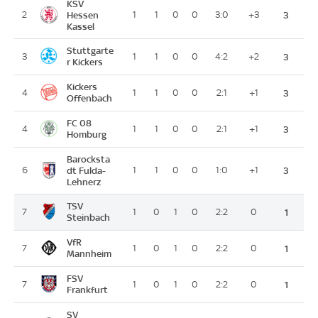
KSV
2
Hessen
1
1
0
0
3:0
+3
3
Kassel
Stuttgarte
3
1
1
0
0
4:2
+2
3
r Kickers
Kickers
4
1
1
0
0
2:1
+1
3
Offenbach
FC 08
4
1
1
0
0
2:1
+1
3
Homburg
Barocksta
6
dt Fulda-
1
1
0
0
1:0
+1
3
Lehnerz
TSV
7
1
0
1
0
2:2
0
1
Steinbach
VfR
7
1
0
1
0
2:2
0
1
Mannheim
FSV
7
1
0
1
0
2:2
0
1
Frankfurt
SV