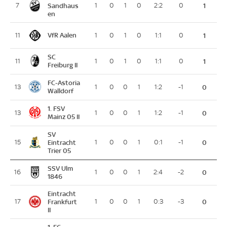
7
Sandhaus
1
0
1
0
2:2
0
1
en
VfR Aalen
11
1
0
1
0
1:1
0
1
SC
11
1
0
1
0
1:1
0
1
Freiburg II
FC-Astoria
13
1
0
0
1
1:2
-1
0
Walldorf
1. FSV
13
1
0
0
1
1:2
-1
0
Mainz 05 II
SV
15
Eintracht
1
0
0
1
0:1
-1
0
Trier 05
SSV Ulm
16
1
0
0
1
2:4
-2
0
1846
Eintracht
17
Frankfurt
1
0
0
1
0:3
-3
0
II
1. FC