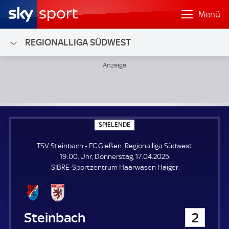
Menü
REGIONALLIGA SÜDWEST
TSV Steinbach - FC Gießen; Regionalliga Südwest
S
SPIELENDE
P
I
TSV Steinbach - FC Gießen. Regionalliga Südwest.
E
L
19:00, Uhr, Donnerstag, 17.04.2025.
E
SIBRE-Sportzentrum Haarwasen Haiger.
N
D
E
TSV Steinbach
2