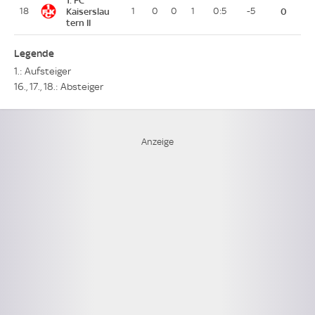
18
Kaiserslau
1
0
0
1
0:5
-5
0
tern II
Legende
1.: Aufsteiger
16., 17., 18.: Absteiger