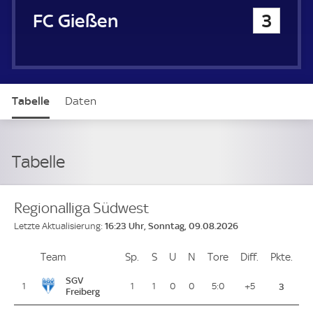
FC Gießen
3
Tabelle
Daten
Tabelle
Regionalliga Südwest
16:23 Uhr, Sonntag, 09.08.2026
Letzte Aktualisierung:
Team
Team
Sp.
Spiele
S
Siege
U
Unentschieden
N
Niederlagen
Tore
Tore
Diff.
Differenz
Pkte.
Pun
Platz
SGV
1
1
1
0
0
5:0
+5
3
Freiberg