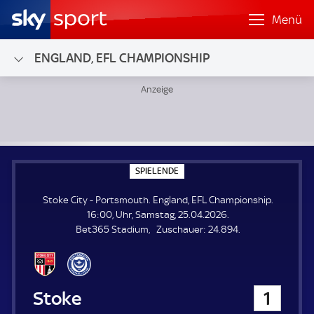
Menü
ENGLAND, EFL CHAMPIONSHIP
Stoke City - Portsmouth; England, EFL Championship
S
SPIELENDE
P
I
Stoke City - Portsmouth. England, EFL Championship.
E
L
16:00, Uhr, Samstag, 25.04.2026.
E
Z
Bet365 Stadium
Zuschauer:
24.894.
N
D
u
E
s
c
h
Stoke City
1
a