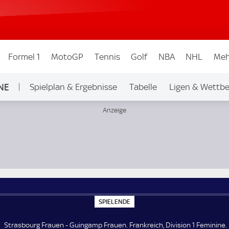
Formel 1
MotoGP
Tennis
Golf
NBA
NHL
Meh
NE
Spielplan & Ergebnisse
Tabelle
Ligen & Wettbe
n 1 Feminine
S
SPIELENDE
P
I
E
Strasbourg Frauen - Guingamp Frauen. Frankreich, Division 1 Feminine.