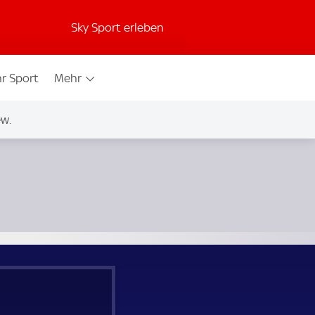
Sky Sport erleben
r Sport
Mehr
w.