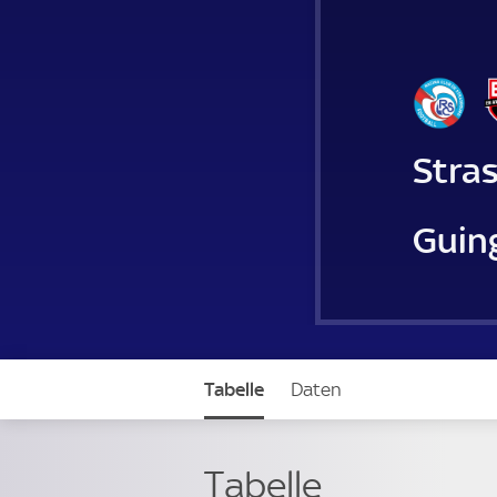
Stra
Guin
Tabelle
Daten
Tabelle