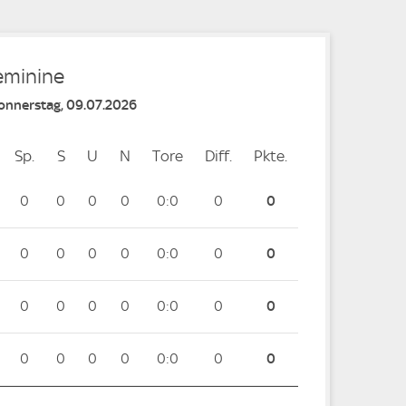
Feminine
Donnerstag, 09.07.2026
Sp.
Spiele
S
Siege
U
Unentschieden
N
Niederlagen
Tore
Tore
Diff.
Differenz
Pkte.
Punkte
0
0
0
0
0:0
0
0
0
0
0
0
0:0
0
0
0
0
0
0
0:0
0
0
0
0
0
0
0:0
0
0