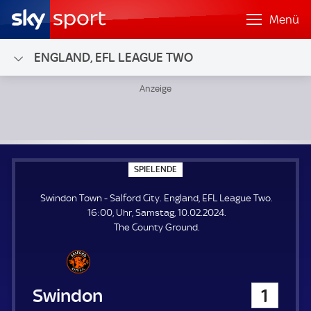
Menü
ENGLAND, EFL LEAGUE TWO
Swindon Town - Salford City; England, EFL League Two
S
SPIELENDE
P
I
Swindon Town - Salford City. England, EFL League Two.
E
L
16:00, Uhr, Samstag, 10.02.2024.
E
The County Ground.
N
D
E
Swindon Town
1