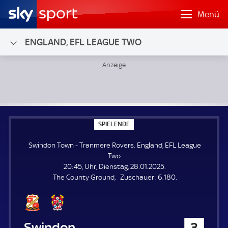
Menü
ENGLAND, EFL LEAGUE TWO
Swindon Town - Tranmere Rovers; England, EFL League Tw
S
SPIELENDE
P
I
Swindon Town - Tranmere Rovers. England, EFL League
E
L
Two.
E
20:45, Uhr, Dienstag, 28.01.2025.
N
D
Z
The County Ground
Zuschauer:
6.180.
E
u
s
c
h
Swindon Town
3