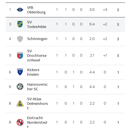
VfB
1
1
1
0
0
3:0
+3
3
Oldenburg
SV
3
1
1
0
0
6:4
+2
3
Todesfelde
Schöningen
4
1
1
0
0
2:0
+2
3
SV
5
Drochterse
1
1
0
0
2:1
+1
3
n/Assel
Kickers
6
1
0
1
0
4:4
0
1
Emden
Hannoversc
6
1
0
1
0
4:4
0
1
her SC
SV Atlas
8
Delmenhors
1
0
1
0
2:2
0
1
t
Eintracht
8
Nordersted
1
0
1
0
2:2
0
1
t