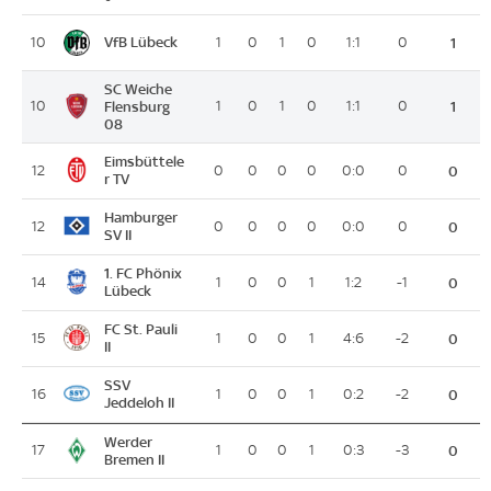
VfB Lübeck
10
1
0
1
0
1:1
0
1
SC Weiche
10
Flensburg
1
0
1
0
1:1
0
1
08
Eimsbüttele
12
0
0
0
0
0:0
0
0
r TV
Hamburger
12
0
0
0
0
0:0
0
0
SV II
1. FC Phönix
14
1
0
0
1
1:2
-1
0
Lübeck
FC St. Pauli
15
1
0
0
1
4:6
-2
0
II
SSV
16
1
0
0
1
0:2
-2
0
Jeddeloh II
Werder
17
1
0
0
1
0:3
-3
0
Bremen II