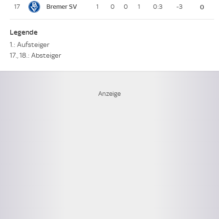
Bremer SV
17
1
0
0
1
0:3
-3
0
Legende
1.: Aufsteiger
17., 18.: Absteiger