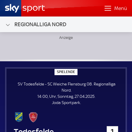
Menü
REGIONALLIGA NORD
SV Todesfelde - SC Weiche Flensburg 08; Regionalliga Nor
S
SPIELENDE
P
I
SV Todesfelde - SC Weiche Flensburg 08. Regionalliga
E
L
Nord.
E
14:00, Uhr, Sonntag, 27.04.2025.
N
D
Joda Sportpark.
E
SV Todesfelde
1