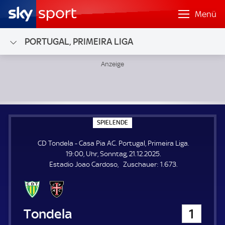
Menü
PORTUGAL, PRIMEIRA LIGA
CD Tondela - Casa Pia AC; Portugal, Primeira Liga
S
SPIELENDE
P
I
CD Tondela - Casa Pia AC. Portugal, Primeira Liga.
E
L
19:00, Uhr, Sonntag, 21.12.2025.
E
Z
Estadio Joao Cardoso
Zuschauer:
1.673.
N
D
u
E
s
c
h
CD Tondela
1
a