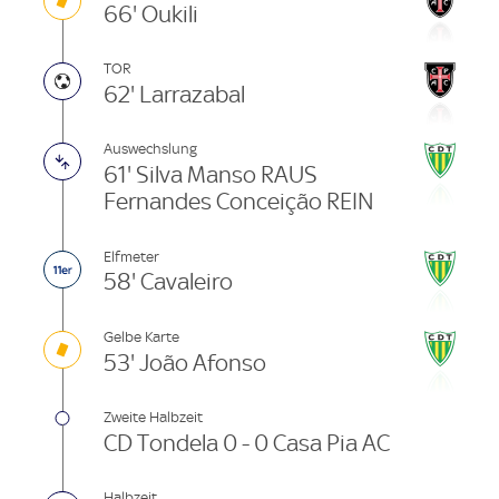
66' Oukili
TOR
62' Larrazabal
Auswechslung
61' Silva Manso RAUS
Fernandes Conceição REIN
Elfmeter
58' Cavaleiro
Gelbe Karte
53' João Afonso
Zweite Halbzeit
CD Tondela 0 - 0 Casa Pia AC
Halbzeit