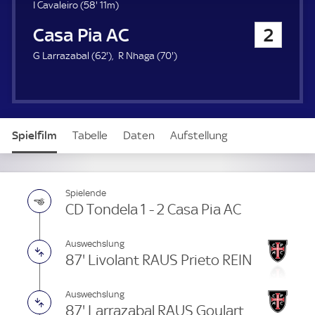
u
5
I Cavaleiro (
58'
11m)
e
8
Casa Pia AC
2
r
.
m
6
7
G Larrazabal (
62'
)
R Nhaga (
70'
)
i
2
0
n
.
.
u
m
m
t
i
i
e
n
n
Spielfilm
Tabelle
Daten
Aufstellung
u
u
t
t
e
e
Spielende
CD Tondela 1 - 2 Casa Pia AC
Auswechslung
87' Livolant RAUS Prieto REIN
Auswechslung
87' Larrazabal RAUS Goulart