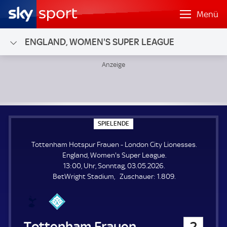
Menü
ENGLAND, WOMEN'S SUPER LEAGUE
Tottenham Hotspur Frauen - London City Lionesses; Engl
S
SPIELENDE
P
I
Tottenham Hotspur Frauen - London City Lionesses.
E
L
England, Women's Super League.
E
13:00, Uhr, Sonntag, 03.05.2026.
N
D
Z
BetWright Stadium
Zuschauer:
1.809.
E
u
s
c
h
Tottenham Hotspur Frauen
2