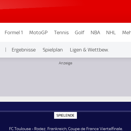
Formel 1
MotoGP
Tennis
Golf
NBA
NHL
Meh
Ergebnisse
Spielplan
Ligen & Wettbew.
nale
S
SPIELENDE
P
I
E
FC Toulouse - Rodez. Frankreich, Coupe de France Viertelfinale.