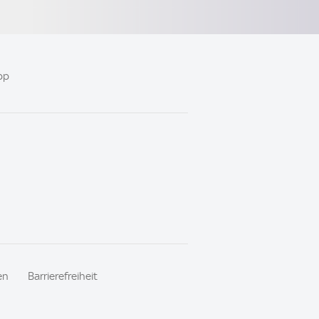
pp
en
Barrierefreiheit