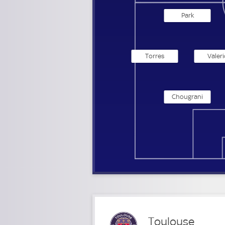
Park
Torres
Valeri
Chougrani
Toulouse