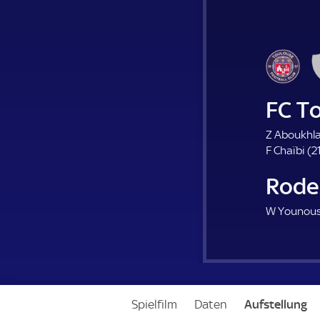
FC T
Z Aboukhla
F Chaïbi (
21
Rode
W Younous
Spielfilm
Daten
Aufstellung