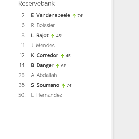
Reservebank
2
E
Vandenabeele
74'
74. minute
6
R
Boissier
8
L
Rajot
45'
45. minute
11
J
Mendes
12
K
Corredor
45'
45. minute
inute
14
B
Danger
61'
61. minute
28
A
Abdallah
e
35
S
Soumano
74'
74. minute
50
L
Hernandez