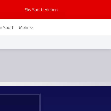
Sky Sport erleben
r Sport
Mehr