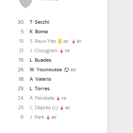
30
T
Secchi
5
K
Boma
15
S
Raux-Yao
20. minute
20'
61'
61. minute
21
J
Chougrani
74'
74. minute
19
L
Buades
26
W
Younoussa
69. minute
minute
69'
18
A
Valerio
29
L
Torres
24
A
Pembele
74'
74. minute
e
25
C
Depres
(c)
45'
45. minute
9
J
Park
45'
45. minute
inute
inute