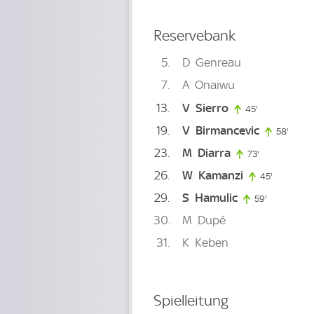
Reservebank
5
D
Genreau
7
A
Onaiwu
13
V
Sierro
45'
45. minute
19
V
Birmancevic
58'
58. m
23
M
Diarra
73'
73. minute
26
W
Kamanzi
45'
45. minut
29
S
Hamulic
59'
59. minute
30
M
Dupé
31
K
Keben
Spielleitung