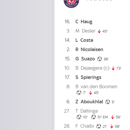
16
C
Haug
3
M
Desler
45'
45. minute
14
L
Costa
2
R
Nicolaisen
15
G
Suazo
38. minute
38'
10
B
Dejaegere
(c)
73'
73. 
17
S
Spierings
8
B
van den Boomen
7. minute
7'
45'
45. minute
6
Z
Aboukhlal
5. minut
5'
27
T
Dallinga
10. minute
51. minute
10'
51'
EM
59'
59. m
28
F
Chaïbi
21. minute
21'
58'
58. m