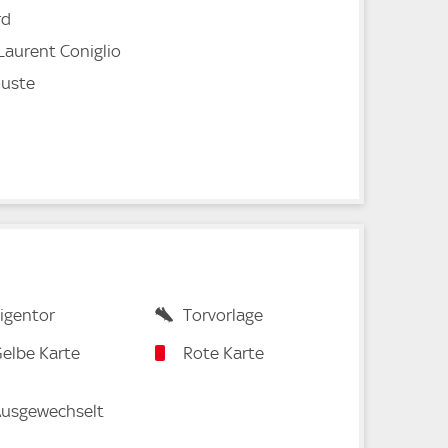
rd
Laurent Coniglio
ouste
igentor
Torvorlage
elbe Karte
Rote Karte
usgewechselt