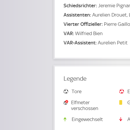
Schiedsrichter:
Jeremie Pigna
Assistenten:
Aurelien Drouet, 
Vierter Offizieller:
Pierre Gaill
VAR:
Wilfried Bien
VAR-Assistent:
Aurelien Petit
Legende
Tore
E
Elfmeter
G
verschossen
Eingewechselt
A