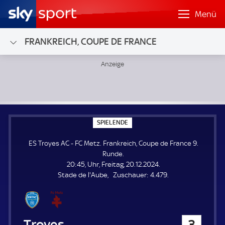
Menü
FRANKREICH, COUPE DE FRANCE
ES Troyes AC - FC Metz; Frankreich, Coupe de France 9. Ru
S
SPIELENDE
P
I
ES Troyes AC - FC Metz. Frankreich, Coupe de France 9.
E
L
Runde.
E
20:45, Uhr, Freitag, 20.12.2024.
N
D
Z
Stade de l'Aube
Zuschauer:
4.479.
E
u
s
c
h
ES Troyes AC
3