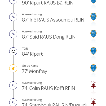
90' Ripart RAUS Bâ REIN
Auswechslung
87' Irié RAUS Assoumou REIN
Auswechslung
87' Said RAUS Dong REIN
TOR
84' Ripart
Gelbe Karte
77' Monfray
Auswechslung
74' Colin RAUS Koffi REIN
Auswechslung
74' Stambouli RAUS N'Duquidi