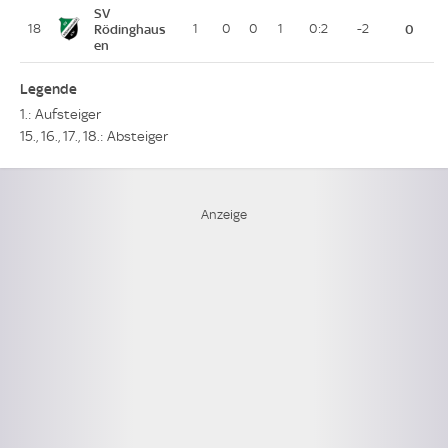
SV
18
Rödinghaus
1
0
0
1
0:2
-2
0
en
Legende
1.: Aufsteiger
15., 16., 17., 18.: Absteiger