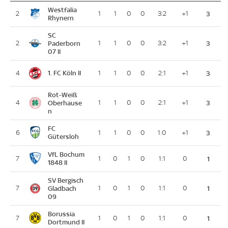
Westfalia
2
1
1
0
0
3:2
+1
3
Rhynern
SC
2
Paderborn
1
1
0
0
3:2
+1
3
07 II
1. FC Köln II
4
1
1
0
0
2:1
+1
3
Rot-Weiß
4
Oberhause
1
1
0
0
2:1
+1
3
n
FC
6
1
1
0
0
1:0
+1
3
Gütersloh
VfL Bochum
7
1
0
1
0
1:1
0
1
1848 II
SV Bergisch
7
Gladbach
1
0
1
0
1:1
0
1
09
Borussia
7
1
0
1
0
1:1
0
1
Dortmund II