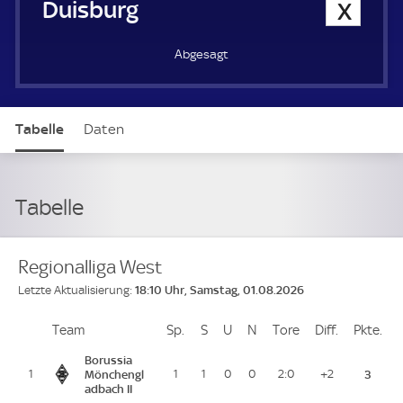
MSV Duisburg
0
Abgesagt
Tabelle
Daten
Tabelle
Regionalliga West
18:10 Uhr, Samstag, 01.08.2026
Letzte Aktualisierung:
Team
Team
Sp.
Spiele
S
Siege
U
Unentschieden
N
Niederlagen
Tore
Tore
Diff.
Differenz
Pkte.
Pu
Platz
Borussia
1
Mönchengl
1
1
0
0
2:0
+2
3
adbach II