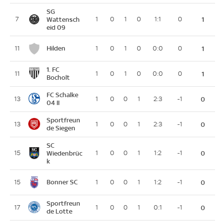
SG
7
Wattensch
1
0
1
0
1:1
0
1
eid 09
Hilden
11
1
0
1
0
0:0
0
1
1. FC
11
1
0
1
0
0:0
0
1
Bocholt
FC Schalke
13
1
0
0
1
2:3
-1
0
04 II
Sportfreun
13
1
0
0
1
2:3
-1
0
de Siegen
SC
15
Wiedenbrüc
1
0
0
1
1:2
-1
0
k
Bonner SC
15
1
0
0
1
1:2
-1
0
Sportfreun
17
1
0
0
1
0:1
-1
0
de Lotte