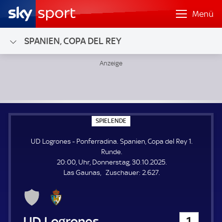
Menü
SPANIEN, COPA DEL REY
UD Logrones - Ponferradina; Spanien, Copa del Rey 1. Run
S
SPIELENDE
P
I
UD Logrones - Ponferradina. Spanien, Copa del Rey 1.
E
L
Runde.
E
20:00, Uhr, Donnerstag, 30.10.2025.
N
D
Z
Las Gaunas
Zuschauer:
2.627.
E
u
s
c
h
UD Logrones
1