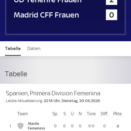
Madrid CFF Frauen
0
Tabelle
Daten
Tabelle
Spanien, Primera Division Femenina
22:14 Uhr, Dienstag, 30.06.2026
Letzte Aktualisierung:
Team
Team
Sp.
Spiele
S
Siege
U
Unentschieden
N
Niederlagen
Tore
Tore
Diff.
Differenz
Pkte.
Pun
Platz
Alavés
1
0
0
0
0
0:0
0
0
Femenino