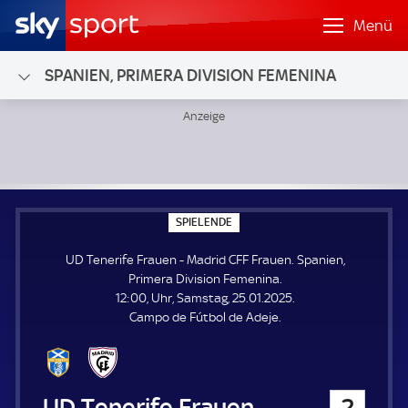
Menü
SPANIEN, PRIMERA DIVISION FEMENINA
UD Tenerife Frauen - Madrid CFF Frauen; Spanien, Primera
S
SPIELENDE
P
I
UD Tenerife Frauen - Madrid CFF Frauen. Spanien,
E
L
Primera Division Femenina.
E
12:00, Uhr, Samstag, 25.01.2025.
N
D
Campo de Fútbol de Adeje.
E
UD Tenerife Frauen
2