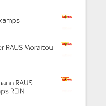
rkamps
ler RAUS Moraitou
hmann RAUS
ps REIN