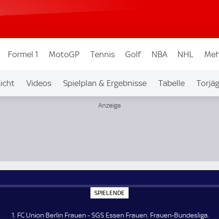
Formel 1
MotoGP
Tennis
Golf
NBA
NHL
Meh
icht
Videos
Spielplan & Ergebnisse
Tabelle
Torjä
esliga
S
SPIELENDE
P
I
E
1. FC Union Berlin Frauen - SGS Essen Frauen. Frauen-Bundesliga.