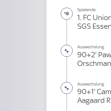
Spielende
1. FC Unio
SGS Essen
Auswechslung
90+2' Paw
Orschman
Auswechslung
90+1' Cam
Aagaard R