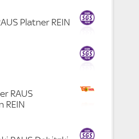
RAUS Platner REIN
ner RAUS
n REIN