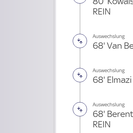
80' Kowal
REIN
Auswechslung
68' Van B
Auswechslung
68' Elmaz
Auswechslung
68' Beren
REIN