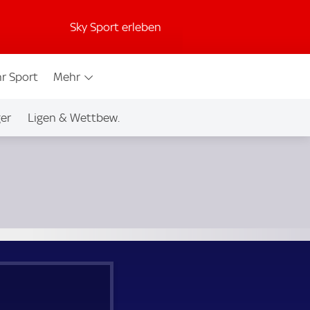
Sky Sport erleben
r Sport
Mehr
ger
Ligen & Wettbew.