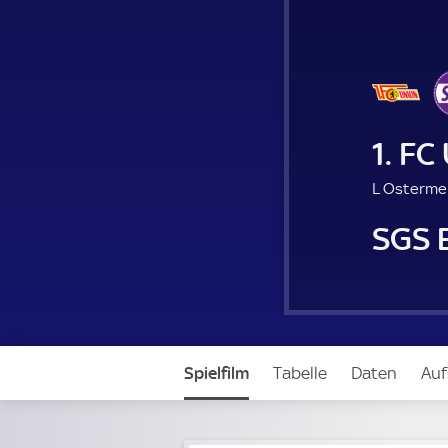
1. FC
L Ostermei
SGS 
Spielfilm
Tabelle
Daten
Auf