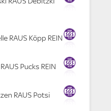
ski RAUS Debitzki
elle RAUS Köpp REIN
i RAUS Pucks REIN
tzen RAUS Potsi