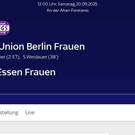
L
12:00, Uhr, Samstag, 20.09.2025.
E
An der Alten Forsterei.
N
D
E
 Union Berlin Frauen
2
E
3
er (
2'
ET
)
S Weidauer (
38'
)
.
T
8
Essen Frauen
m
.
i
m
n
i
u
n
t
u
e
t
e
stellung
Live