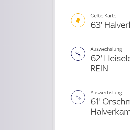
Gelbe Karte
63' Halve
Auswechslung
62' Heise
REIN
Auswechslung
61' Orsc
Halverkam