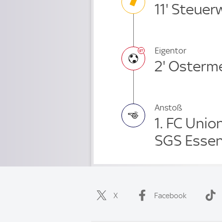
11' Steuer
Eigentor
2' Osterm
Anstoß
1. FC Unio
SGS Essen
X
Facebook