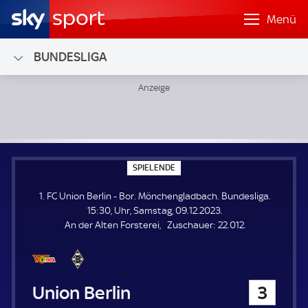
Menü
BUNDESLIGA
1. FC Union Berlin - Bor. Mönchengladbach; Bundesliga
S
SPIELENDE
P
I
1. FC Union Berlin - Bor. Mönchengladbach. Bundesliga.
E
L
15:30, Uhr, Samstag, 09.12.2023.
E
Z
An der Alten Forsterei
Zuschauer:
22.012.
N
D
u
E
s
c
h
1. FC Union Berlin
3
a