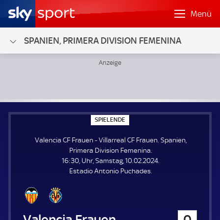
Menü
SPANIEN, PRIMERA DIVISION FEMENINA
Valencia CF Frauen - Villarreal CF Frauen; Spanien, Primer
S
SPIELENDE
P
I
Valencia CF Frauen - Villarreal CF Frauen. Spanien,
E
L
Primera Division Femenina.
E
16:30, Uhr, Samstag, 10.02.2024.
N
D
Estadio Antonio Puchades.
E
Valencia CF Frauen
0