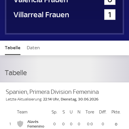
Villarreal CF Frauen
1
Tabelle
Daten
Tabelle
Spanien, Primera Division Femenina
22:14 Uhr, Dienstag, 30.06.2026
Letzte Aktualisierung:
Team
Team
Sp.
Spiele
S
Siege
U
Unentschieden
N
Niederlagen
Tore
Tore
Diff.
Differenz
Pkte.
Pun
Platz
Alavés
1
0
0
0
0
0:0
0
0
Femenino