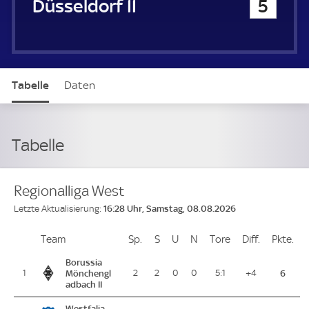
Fortuna Düsseldorf II
5
Tabelle
Daten
Tabelle
Regionalliga West
16:28 Uhr, Samstag, 08.08.2026
Letzte Aktualisierung:
Team
Team
Sp.
Spiele
S
Siege
U
Unentschieden
N
Niederlagen
Tore
Tore
Diff.
Differenz
Pkte.
Pu
Platz
Borussia
1
Mönchengl
2
2
0
0
5:1
+4
6
adbach II
Westfalia