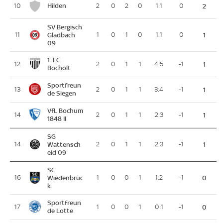
Hilden
10
2
0
2
0
1:1
0
2
SV Bergisch
11
Gladbach
1
0
1
0
1:1
0
1
09
1. FC
12
2
0
1
1
4:5
-1
1
Bocholt
Sportfreun
13
2
0
1
1
3:4
-1
1
de Siegen
VfL Bochum
14
2
0
1
1
2:3
-1
1
1848 II
SG
14
Wattensch
2
0
1
1
2:3
-1
1
eid 09
SC
16
Wiedenbrüc
1
0
0
1
1:2
-1
0
k
Sportfreun
17
1
0
0
1
0:1
-1
0
de Lotte