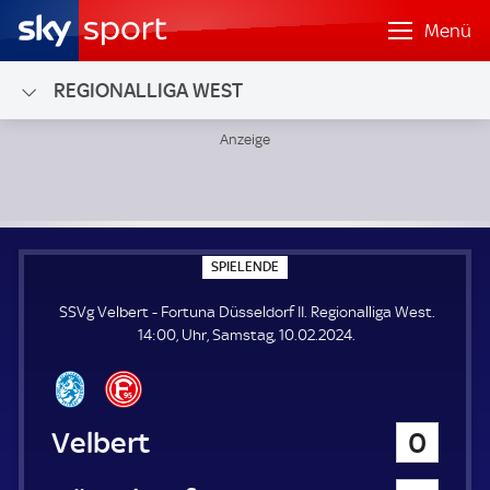
Menü
REGIONALLIGA WEST
SSVg Velbert - Fortuna Düsseldorf II; Regionalliga West
S
SPIELENDE
P
I
SSVg Velbert - Fortuna Düsseldorf II. Regionalliga West.
E
L
14:00, Uhr, Samstag, 10.02.2024.
E
N
D
E
SSVg Velbert
0