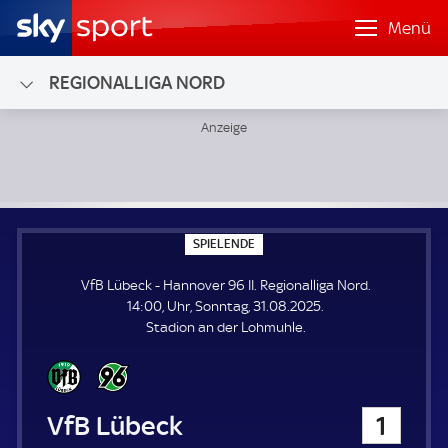
Menü
REGIONALLIGA NORD
VfB Lübeck - Hannover 96 II; Regionalliga Nord
S
SPIELENDE
P
I
VfB Lübeck - Hannover 96 II. Regionalliga Nord.
E
L
14:00, Uhr, Sonntag, 31.08.2025.
E
Stadion an der Lohmuhle.
N
D
E
VfB Lübeck
1