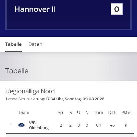
Hannover 96 II
0
Tabelle
Daten
Tabelle
Regionalliga Nord
17:34 Uhr, Sonntag, 09.08.2026
Letzte Aktualisierung:
Team
Team
Sp.
Spiele
S
Siege
U
Unentschieden
N
Niederlagen
Tore
Tore
Diff.
Differenz
Pkte.
Pu
Platz
VfB
1
2
2
0
0
6:1
+5
6
Oldenburg