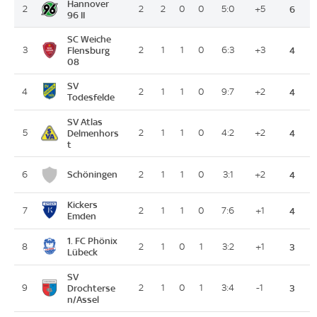
Hannover
2
2
2
0
0
5:0
+5
6
96 II
SC Weiche
3
Flensburg
2
1
1
0
6:3
+3
4
08
SV
4
2
1
1
0
9:7
+2
4
Todesfelde
SV Atlas
5
Delmenhors
2
1
1
0
4:2
+2
4
t
Schöningen
6
2
1
1
0
3:1
+2
4
Kickers
7
2
1
1
0
7:6
+1
4
Emden
1. FC Phönix
8
2
1
0
1
3:2
+1
3
Lübeck
SV
9
Drochterse
2
1
0
1
3:4
-1
3
n/Assel