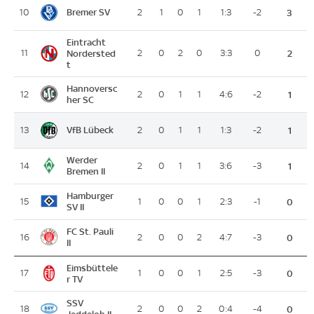
Bremer SV
10
2
1
0
1
1:3
-2
3
Eintracht
11
Nordersted
2
0
2
0
3:3
0
2
t
Hannoversc
12
2
0
1
1
4:6
-2
1
her SC
VfB Lübeck
13
2
0
1
1
1:3
-2
1
Werder
14
2
0
1
1
3:6
-3
1
Bremen II
Hamburger
15
1
0
0
1
2:3
-1
0
SV II
FC St. Pauli
16
2
0
0
2
4:7
-3
0
II
Eimsbüttele
17
1
0
0
1
2:5
-3
0
r TV
SSV
18
2
0
0
2
0:4
-4
0
Jeddeloh II