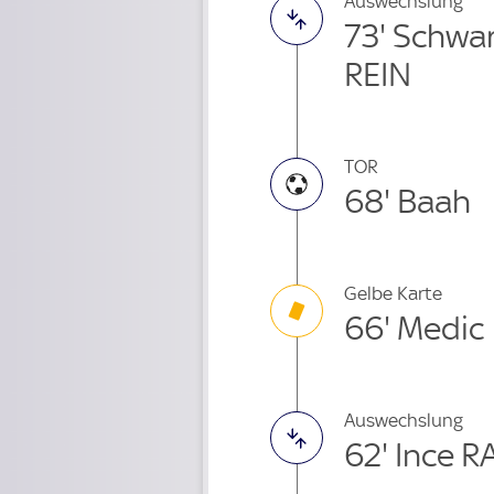
Auswechslung
73' Schwa
REIN
TOR
68' Baah
Gelbe Karte
66' Medic
Auswechslung
62' Ince 