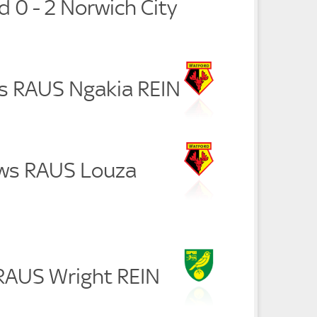
 0 - 2 Norwich City
es RAUS Ngakia REIN
ws RAUS Louza
 RAUS Wright REIN