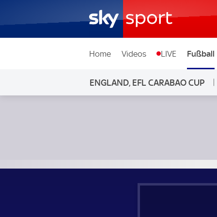
Home
Videos
LIVE
Fußball
ENGLAND, EFL CARABAO CUP
FC Watford - Norwich City; England, EFL Carabao Cup 1. Ru