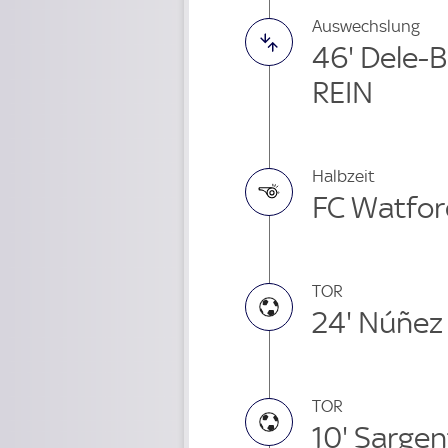
Auswechslung
46' Dele-
REIN
Halbzeit
FC Watford
TOR
24' Núñez
TOR
10' Sargen