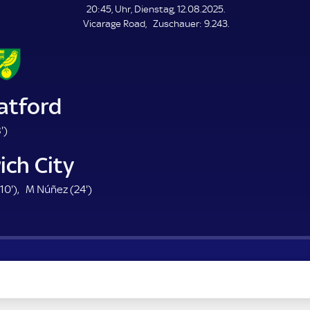
L
20:45, Uhr, Dienstag, 12.08.2025.
E
Z
Vicarage Road
Zuschauer:
9.243.
N
D
u
E
s
c
h
a
atford
u
e
6
'
)
r
8
ich City
.
m
1
2
10'
)
M Núñez (
24'
)
i
0
4
n
.
.
u
m
m
t
i
i
e
n
n
u
u
t
t