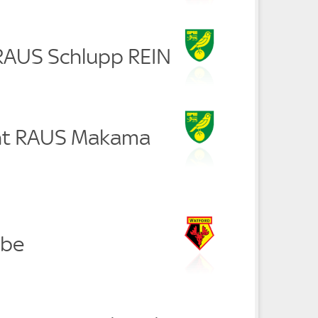
 RAUS Schlupp REIN
ent RAUS Makama
mbe