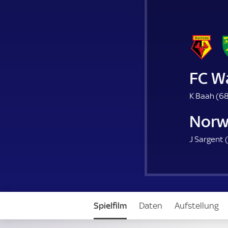
FC W
K Baah (
68
Norw
J Sargent (
Spielfilm
Daten
Aufstellung