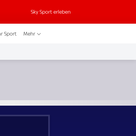
Sky Sport erleben
r Sport
Mehr