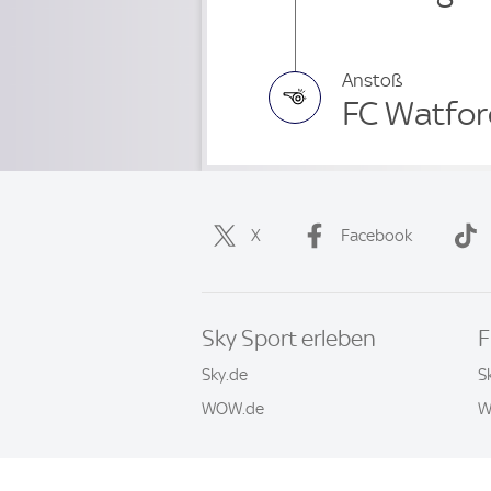
Anstoß
FC Watfor
X
Facebook
Sky Sport erleben
F
Sky.de
S
WOW.de
W