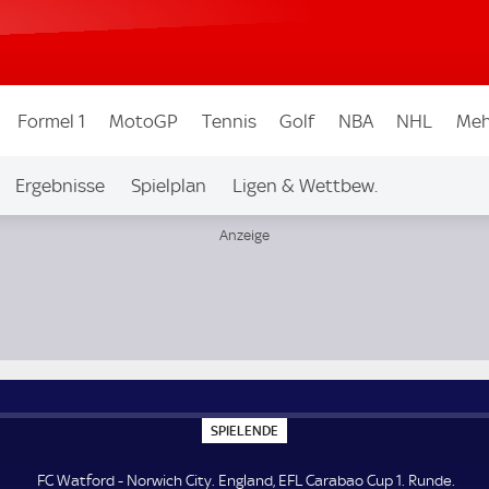
Formel 1
MotoGP
Tennis
Golf
NBA
NHL
Meh
Ergebnisse
Spielplan
Ligen & Wettbew.
nde
S
SPIELENDE
P
I
E
FC Watford - Norwich City. England, EFL Carabao Cup 1. Runde.