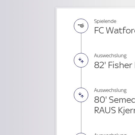
Spielende
FC Watford
Auswechslung
82' Fishe
Auswechslung
80' Seme
RAUS Kjer