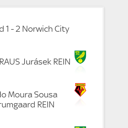
e
e
 1 - 2 Norwich City
r RAUS Jurásek REIN
do Moura Sousa
rumgaard REIN