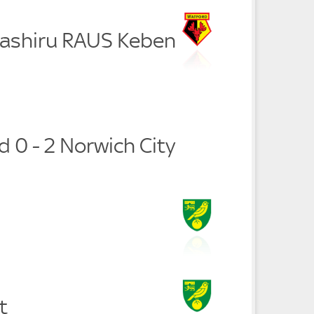
Bashiru RAUS Keben
 0 - 2 Norwich City
t