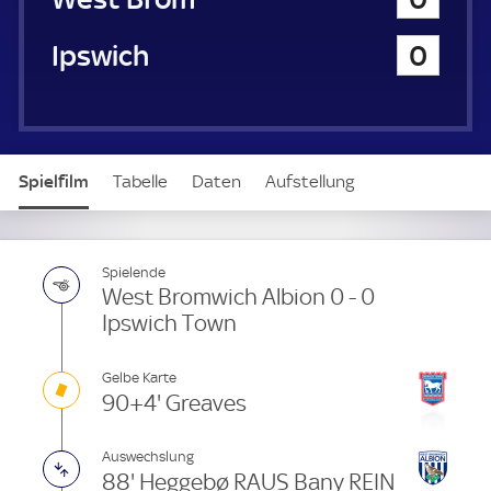
a
u
Ipswich Town
0
e
r
Spielfilm
Tabelle
Daten
Aufstellung
Spielende
West Bromwich Albion 0 - 0
Ipswich Town
Gelbe Karte
90+4' Greaves
Auswechslung
88' Heggebø RAUS Bany REIN