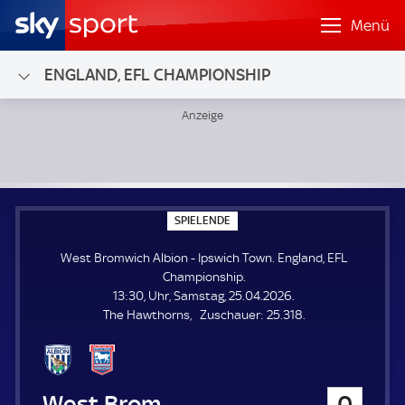
Menü
ENGLAND, EFL CHAMPIONSHIP
West Bromwich Albion - Ipswich Town; England, EFL Champ
S
SPIELENDE
P
I
West Bromwich Albion - Ipswich Town. England, EFL
E
L
Championship.
E
13:30, Uhr, Samstag, 25.04.2026.
N
D
Z
The Hawthorns
Zuschauer:
25.318.
E
u
s
c
h
West Bromwich Albion
0