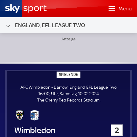
Menü
ENGLAND, EFL LEAGUE TWO
AFC Wimbledon - Barrow; England, EFL League Two
S
SPIELENDE
P
I
AFC Wimbledon - Barrow. England, EFL League Two.
E
L
16:00, Uhr, Samstag, 10.02.2024.
E
The Cherry Red Records Stadium.
N
D
E
AFC Wimbledon
2